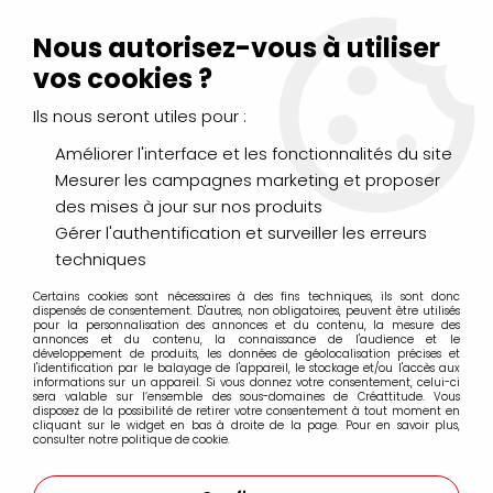
Livraison Mondial Relay offerte à partir de 99€ d'achats
(France, Belgique et Luxembourg)
Nous autorisez-vous à utiliser
Service client
Le Mans
02 43 43 95 56
ou par
mail
vos cookies ?
Ils nous seront utiles pour :
0
Améliorer l'interface et les fonctionnalités du site
Mesurer les campagnes marketing et proposer
Accueil
>
DESSIN & ARTS GRAPHIQUES
>
des mises à jour sur nos produits
Feutres fins à pointes calibrées
>
Feutres Uni Pin Fine Line
>
FEUTRE CALIBRE UNI PIN 0.1MM GRIS FONCE
Gérer l'authentification et surveiller les erreurs
techniques
Certains cookies sont nécessaires à des fins techniques, ils sont donc
dispensés de consentement. D'autres, non obligatoires, peuvent être utilisés
pour la personnalisation des annonces et du contenu, la mesure des
annonces et du contenu, la connaissance de l'audience et le
développement de produits, les données de géolocalisation précises et
l'identification par le balayage de l'appareil, le stockage et/ou l'accès aux
informations sur un appareil. Si vous donnez votre consentement, celui-ci
sera valable sur l’ensemble des sous-domaines de Créattitude. Vous
disposez de la possibilité de retirer votre consentement à tout moment en
cliquant sur le widget en bas à droite de la page. Pour en savoir plus,
consulter notre politique de cookie.