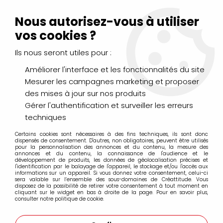
Livraison Mondial Relay offerte à partir de 99€ d'achats
(France, Belgique et Luxembourg)
Nous autorisez-vous à utiliser
Service client
Le Mans
02 43 43 95 56
ou par
mail
vos cookies ?
Ils nous seront utiles pour :
0
Améliorer l'interface et les fonctionnalités du site
Mesurer les campagnes marketing et proposer
Accueil
>
PEINTURES
>
Huile
>
des mises à jour sur nos produits
Additifs, Médiums, Apprêts, Essences
>
ESSENCE TEREBENTHINE
AFFINEE 250ML
Gérer l'authentification et surveiller les erreurs
techniques
Certains cookies sont nécessaires à des fins techniques, ils sont donc
dispensés de consentement. D'autres, non obligatoires, peuvent être utilisés
pour la personnalisation des annonces et du contenu, la mesure des
annonces et du contenu, la connaissance de l'audience et le
développement de produits, les données de géolocalisation précises et
l'identification par le balayage de l'appareil, le stockage et/ou l'accès aux
informations sur un appareil. Si vous donnez votre consentement, celui-ci
sera valable sur l’ensemble des sous-domaines de Créattitude. Vous
disposez de la possibilité de retirer votre consentement à tout moment en
cliquant sur le widget en bas à droite de la page. Pour en savoir plus,
consulter notre politique de cookie.