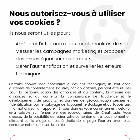
Livraison Mondial Relay offerte à partir de 99€ d'achats
(France, Belgique et Luxembourg)
Nous autorisez-vous à utiliser
Service client
Le Mans
02 43 43 95 56
ou par
mail
vos cookies ?
Ils nous seront utiles pour :
0
Améliorer l'interface et les fonctionnalités du site
Mesurer les campagnes marketing et proposer
Accueil
>
LOISIRS CRÉATIFS
>
Scrapbooking
>
des mises à jour sur nos produits
Encres et Poudres
>
Encres
>
DISTRESS MINI AQUARELLABLE
PEACOCK FEATHERS
Gérer l'authentification et surveiller les erreurs
techniques
Certains cookies sont nécessaires à des fins techniques, ils sont donc
dispensés de consentement. D'autres, non obligatoires, peuvent être utilisés
pour la personnalisation des annonces et du contenu, la mesure des
annonces et du contenu, la connaissance de l'audience et le
développement de produits, les données de géolocalisation précises et
l'identification par le balayage de l'appareil, le stockage et/ou l'accès aux
informations sur un appareil. Si vous donnez votre consentement, celui-ci
sera valable sur l’ensemble des sous-domaines de Créattitude. Vous
disposez de la possibilité de retirer votre consentement à tout moment en
cliquant sur le widget en bas à droite de la page. Pour en savoir plus,
consulter notre politique de cookie.