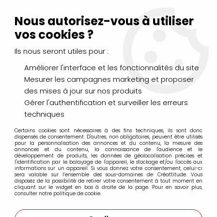
Livraison Mondial Relay offerte à partir de 99€ d'achats
(France, Belgique et Luxembourg)
Nous autorisez-vous à utiliser
Service client
Le Mans
02 43 43 95 56
ou par
mail
vos cookies ?
Ils nous seront utiles pour :
0
Améliorer l'interface et les fonctionnalités du site
Mesurer les campagnes marketing et proposer
Accueil
>
>
ADIRONDACK ALCOOL SAIL BOAT BLUE
des mises à jour sur nos produits
Gérer l'authentification et surveiller les erreurs
techniques
Certains cookies sont nécessaires à des fins techniques, ils sont donc
dispensés de consentement. D'autres, non obligatoires, peuvent être utilisés
pour la personnalisation des annonces et du contenu, la mesure des
annonces et du contenu, la connaissance de l'audience et le
développement de produits, les données de géolocalisation précises et
l'identification par le balayage de l'appareil, le stockage et/ou l'accès aux
informations sur un appareil. Si vous donnez votre consentement, celui-ci
sera valable sur l’ensemble des sous-domaines de Créattitude. Vous
disposez de la possibilité de retirer votre consentement à tout moment en
cliquant sur le widget en bas à droite de la page. Pour en savoir plus,
consulter notre politique de cookie.