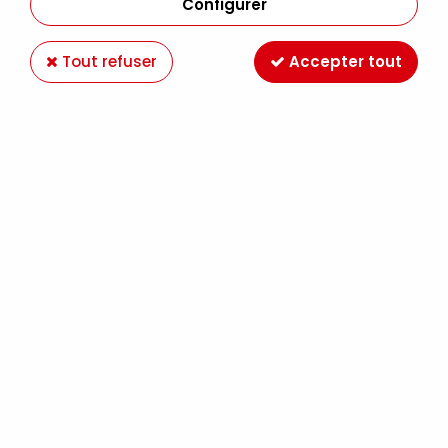
Configurer
Tout refuser
Accepter tout
ADIRONDACK ALCOOL SAIL BOAT BLUE
Soyez le premier à donner votre avis !
5
,
70
€
TTC