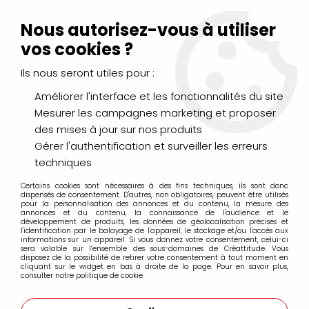
Livraison Mondial Relay offerte à partir de 99€ d'achats
(France, Belgique et Luxembourg)
Nous autorisez-vous à utiliser
Service client
Le Mans
02 43 43 95 56
ou par
mail
vos cookies ?
Ils nous seront utiles pour :
0
Améliorer l'interface et les fonctionnalités du site
Mesurer les campagnes marketing et proposer
Accueil
>
LOISIRS CRÉATIFS
>
Scrapbooking
>
des mises à jour sur nos produits
Papiers de scrapbooking
>
Papier UNI
>
BAZZILL BLING FEATHER
BOA
Gérer l'authentification et surveiller les erreurs
techniques
Certains cookies sont nécessaires à des fins techniques, ils sont donc
dispensés de consentement. D'autres, non obligatoires, peuvent être utilisés
pour la personnalisation des annonces et du contenu, la mesure des
annonces et du contenu, la connaissance de l'audience et le
développement de produits, les données de géolocalisation précises et
l'identification par le balayage de l'appareil, le stockage et/ou l'accès aux
informations sur un appareil. Si vous donnez votre consentement, celui-ci
sera valable sur l’ensemble des sous-domaines de Créattitude. Vous
disposez de la possibilité de retirer votre consentement à tout moment en
cliquant sur le widget en bas à droite de la page. Pour en savoir plus,
consulter notre politique de cookie.