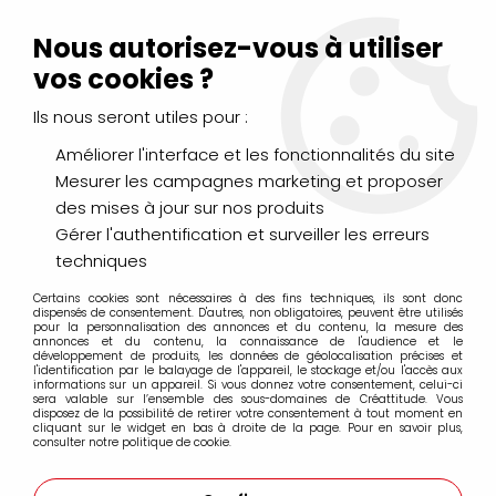
Livraison Mondial Relay offerte à partir de 99€ d'achats
(France, Belgique et Luxembourg)
Nous autorisez-vous à utiliser
Service client
Le Mans
02 43 43 95 56
ou par
mail
vos cookies ?
Ils nous seront utiles pour :
0
Améliorer l'interface et les fonctionnalités du site
Mesurer les campagnes marketing et proposer
Accueil
>
DESSIN & ARTS GRAPHIQUES
>
des mises à jour sur nos produits
Crayons de Couleurs, Pastels, Aquarellables
>
Crayons Polychromos Faber Castell
>
Gérer l'authentification et surveiller les erreurs
Crayons Polychromos à l'unité
>
CRAYON POLYCHROMOS 102
techniques
JAUNE PAILLE
Certains cookies sont nécessaires à des fins techniques, ils sont donc
dispensés de consentement. D'autres, non obligatoires, peuvent être utilisés
pour la personnalisation des annonces et du contenu, la mesure des
PROMO
-
25
%
annonces et du contenu, la connaissance de l'audience et le
développement de produits, les données de géolocalisation précises et
l'identification par le balayage de l'appareil, le stockage et/ou l'accès aux
informations sur un appareil. Si vous donnez votre consentement, celui-ci
sera valable sur l’ensemble des sous-domaines de Créattitude. Vous
disposez de la possibilité de retirer votre consentement à tout moment en
cliquant sur le widget en bas à droite de la page. Pour en savoir plus,
consulter notre politique de cookie.