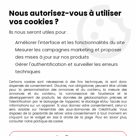
Livraison Mondial Relay offerte à partir de 99€ d'achats
(France, Belgique et Luxembourg)
Nous autorisez-vous à utiliser
Service client
Le Mans
02 43 43 95 56
ou par
mail
vos cookies ?
Ils nous seront utiles pour :
0
Améliorer l'interface et les fonctionnalités du site
Mesurer les campagnes marketing et proposer
Accueil
>
DESSIN & ARTS GRAPHIQUES
>
des mises à jour sur nos produits
Crayons graphite, fusains, sépia, sanguine...
>
Crayons graphite Castell 9000 Faber Castell
>
CRAYON
Gérer l'authentification et surveiller les erreurs
GRAPHITE CASTELL 9000 8B
techniques
Certains cookies sont nécessaires à des fins techniques, ils sont donc
dispensés de consentement. D'autres, non obligatoires, peuvent être utilisés
pour la personnalisation des annonces et du contenu, la mesure des
annonces et du contenu, la connaissance de l'audience et le
développement de produits, les données de géolocalisation précises et
l'identification par le balayage de l'appareil, le stockage et/ou l'accès aux
informations sur un appareil. Si vous donnez votre consentement, celui-ci
sera valable sur l’ensemble des sous-domaines de Créattitude. Vous
disposez de la possibilité de retirer votre consentement à tout moment en
cliquant sur le widget en bas à droite de la page. Pour en savoir plus,
consulter notre politique de cookie.