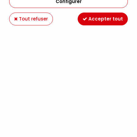
Configurer
Tout refuser
Accepter tout
FEUTRE PITT ARTIST PEN FIN BLACK F(0.5) 199
Soyez le premier à donner votre avis !