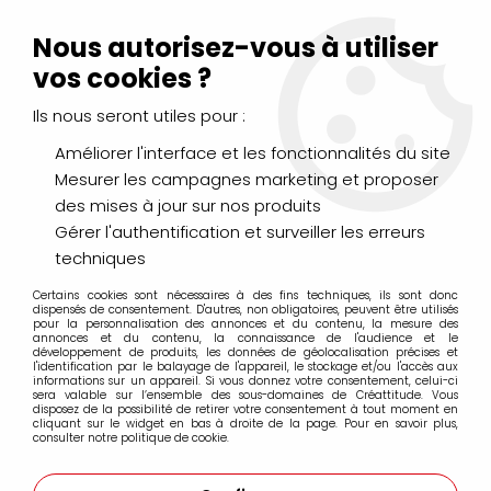
Livraison Mondial Relay offerte à partir de 99€ d'achats
(France, Belgique et Luxembourg)
Nous autorisez-vous à utiliser
Service client
Le Mans
02 43 43 95 56
ou par
mail
vos cookies ?
Ils nous seront utiles pour :
0
Améliorer l'interface et les fonctionnalités du site
Mesurer les campagnes marketing et proposer
Accueil
>
DESSIN & ARTS GRAPHIQUES
>
Feutres
>
des mises à jour sur nos produits
Feutres encre de chine FABER CASTELL
>
PITT Artist Pen Fin (F) et Moyen (M) Faber Castell
>
FEUTRE PITT
Gérer l'authentification et surveiller les erreurs
ARTIST PEN FIN BLACK F(0.5) 199
techniques
Certains cookies sont nécessaires à des fins techniques, ils sont donc
dispensés de consentement. D'autres, non obligatoires, peuvent être utilisés
pour la personnalisation des annonces et du contenu, la mesure des
annonces et du contenu, la connaissance de l'audience et le
développement de produits, les données de géolocalisation précises et
l'identification par le balayage de l'appareil, le stockage et/ou l'accès aux
informations sur un appareil. Si vous donnez votre consentement, celui-ci
sera valable sur l’ensemble des sous-domaines de Créattitude. Vous
disposez de la possibilité de retirer votre consentement à tout moment en
cliquant sur le widget en bas à droite de la page. Pour en savoir plus,
consulter notre politique de cookie.