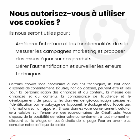
Livraison Mondial Relay offerte à partir de 99€ d'achats
(France, Belgique et Luxembourg)
Nous autorisez-vous à utiliser
Service client
Le Mans
02 43 43 95 56
ou par
mail
vos cookies ?
Ils nous seront utiles pour :
0
Améliorer l'interface et les fonctionnalités du site
Mesurer les campagnes marketing et proposer
Accueil
>
PEINTURES
>
Huile
>
Coffrets et sets
>
COFFRET
des mises à jour sur nos produits
PROFESSIONAL HUILE EXTRA FINE REMBRANDT
Gérer l'authentification et surveiller les erreurs
techniques
Certains cookies sont nécessaires à des fins techniques, ils sont donc
dispensés de consentement. D'autres, non obligatoires, peuvent être utilisés
pour la personnalisation des annonces et du contenu, la mesure des
annonces et du contenu, la connaissance de l'audience et le
développement de produits, les données de géolocalisation précises et
l'identification par le balayage de l'appareil, le stockage et/ou l'accès aux
informations sur un appareil. Si vous donnez votre consentement, celui-ci
sera valable sur l’ensemble des sous-domaines de Créattitude. Vous
disposez de la possibilité de retirer votre consentement à tout moment en
cliquant sur le widget en bas à droite de la page. Pour en savoir plus,
consulter notre politique de cookie.