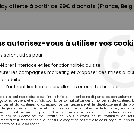
elay offerte à partir de 99€ d'achats (France, Bel
s autorisez-vous à utiliser vos cooki
us seront utiles pour :
liorer l'interface et les fonctionnalités du site
NCEAUX
CHÂSSIS
AÉROGRAPHIE
MODELAG
UTEAUX
CHEVALETS
MODÉLISME
MOULAG
urer les campagnes marketing et proposer des mises à jour
 produits
LLENT HUILE EXTRA FINE REMBRANDT
er l'authentification et surveiller les erreurs techniques
 cookies sont nécessaires à des fins techniques, ils sont donc dispensés de consentement. 
gatoires, peuvent être utilisés pour la personnalisation des annonces et du contenu, 
onces et du contenu, la connaissance de l'audience et le développement de produ
de géolocalisation précises et l'identification par le balayage de l'appareil, le stock
aux informations sur un appareil. Si vous donnez votre consentement, celui-ci sera va
ble des sous-domaines de Créattitude. Vous disposez de la possibilité de retir
ment à tout moment en cliquant sur le widget en bas à droite de la page. Pour en sav
COFFRET EXCELL
 notre politique de cookie.