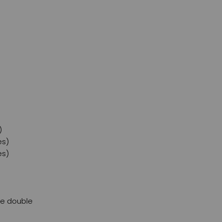
)
es)
es)
te double