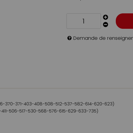
Demande de renseigne
66-370-371-403-408-508-512-537-582-614-620-623)
9-411-506-517-530-568-576-615-629-633-735)