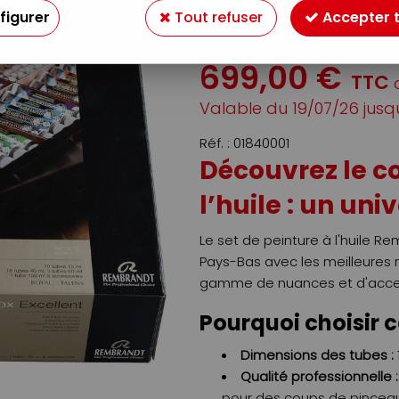
REMBRANDT
figurer
Tout refuser
Accepter 
Soyez le premier à donner v
699
,
00
€
TTC
Valable
du
19/07/26
jusq
Réf. :
01840001
Découvrez le c
l’huile : un uni
Le set de peinture à l'huile 
Pays-Bas avec les meilleures 
gamme de nuances et d'accesso
Pourquoi choisir 
Dimensions des tubes :
Qualité professionnelle :
pour des coups de pinceau 