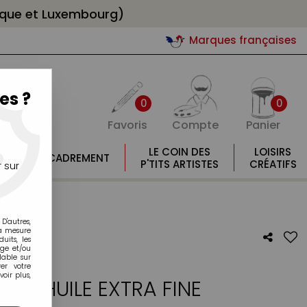
gique et Luxembourg)
Marques françaises
es ?
0
0
Favoris
Compte
Panier
E
LE COIN DES
LOISIRS
ENCADREMENT
E
P'TITS ARTISTES
CRÉATIFS
 sur
D'autres,
la mesure
its, les
age et/ou
lable sur
er votre
oir plus,
ENT HUILE EXTRA FINE