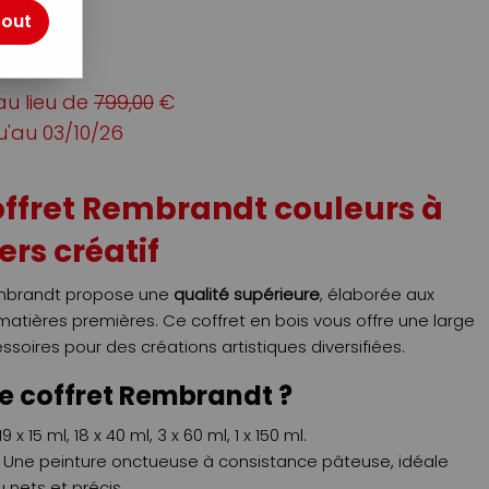
tout
otre avis !
au lieu de
799,00
€
u'au
03/10/26
offret Rembrandt couleurs à
vers créatif
Rembrandt propose une
qualité supérieure
, élaborée aux
matières premières. Ce coffret en bois vous offre une large
ires pour des créations artistiques diversifiées.
ce coffret Rembrandt ?
19 x 15 ml, 18 x 40 ml, 3 x 60 ml, 1 x 150 ml.
Une peinture onctueuse à consistance pâteuse, idéale
nets et précis.