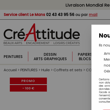
Livraison Mondial R
Service client
Le Mans
02 43 43 95 56
ou par
mail
Nou
Ils no
Amé
DESSIN
PAPIERS
PI
PEINTURES
ARTS GRAPHIQUES
BLOCS
CO
Mes
nos
Accueil
>
PEINTURES
>
Huile
>
Coffrets et sets
>
COFFRET EXCE
Gér
Certains
PROMO
non obli
des ann
-
100
€
données 
l'accès 
l’ensem
consente
consulter