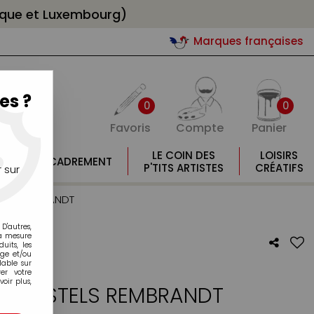
gique et Luxembourg)
Marques françaises
es ?
0
0
Favoris
Compte
Panier
E
LE COIN DES
LOISIRS
ENCADREMENT
E
P'TITS ARTISTES
CRÉATIFS
 sur
TELS REMBRANDT
D'autres,
la mesure
its, les
age et/ou
lable sur
er votre
oir plus,
MI-PASTELS REMBRANDT