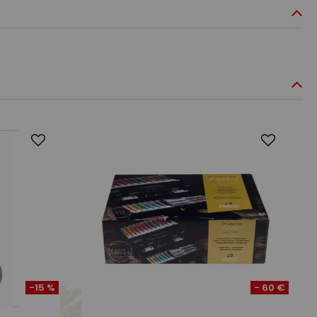
-15 %
- 60 €