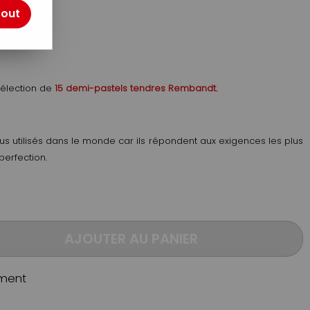
otre avis !
tout
sélection de
15 demi-pastels tendres Rembandt.
lus utilisés dans le monde car ils répondent aux exigences les plus
perfection.
AJOUTER AU PANIER
ment