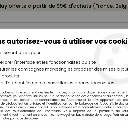
elay offerte à partir de 99€ d'achats (France, Bel
s autorisez-vous à utiliser vos cooki
us seront utiles pour :
liorer l'interface et les fonctionnalités du site
NCEAUX
CHÂSSIS
AÉROGRAPHIE
MODELAG
UTEAUX
CHEVALETS
MODÉLISME
MOULAG
urer les campagnes marketing et proposer des mises à jour
 produits
ls Gras
>
Pastels Tendres REMBRANDT
>
COFFRET 15 DEMI-PAS
er l'authentification et surveiller les erreurs techniques
 cookies sont nécessaires à des fins techniques, ils sont donc dispensés de consentement. 
gatoires, peuvent être utilisés pour la personnalisation des annonces et du contenu, 
onces et du contenu, la connaissance de l'audience et le développement de produ
de géolocalisation précises et l'identification par le balayage de l'appareil, le stock
aux informations sur un appareil. Si vous donnez votre consentement, celui-ci sera va
ble des sous-domaines de Créattitude. Vous disposez de la possibilité de retir
ment à tout moment en cliquant sur le widget en bas à droite de la page. Pour en sav
COFFRET 15 DE
 notre politique de cookie.