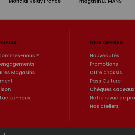
Mondial Relay France
magasin LE MANS
ROPOS
NOS OFFRES
 sommes-nous ?
Nouveautés
 engagements
Promotions
aires Magasins
Offre châssis
ement
Pass Culture
aison
Chèques cadeaux
tactez-nous
Notre revue de pro
Nos ateliers