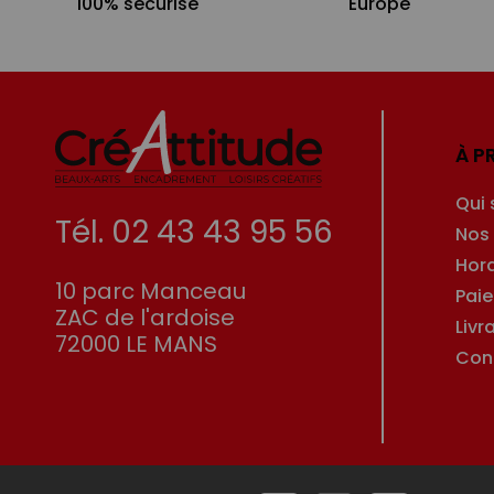
100% sécurisé
Europe
À P
Qui
Tél. 02 43 43 95 56
Nos
Hor
10 parc Manceau
Pai
ZAC de l'ardoise
Livr
72000 LE MANS
Con