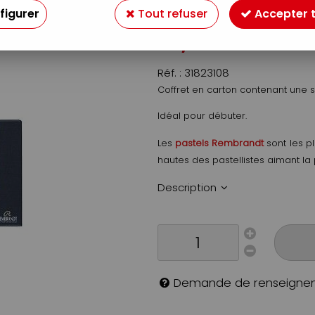
Soyez le premier à donner v
figurer
Tout refuser
Accepter 
21
,
90
€
TTC
Réf. :
31823108
Coffret en carton contenant une 
Idéal pour débuter.
Les
pastels Rembrandt
sont les p
hautes des pastellistes aimant la 
Description
Demande de renseigne