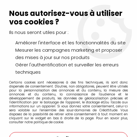
Livraison Mondial Relay offerte à partir de 99€ d'achats
(France, Belgique et Luxembourg)
Nous autorisez-vous à utiliser
Service client
Le Mans
02 43 43 95 56
ou par
mail
vos cookies ?
Ils nous seront utiles pour :
0
Améliorer l'interface et les fonctionnalités du site
Mesurer les campagnes marketing et proposer
Accueil
>
PEINTURES
>
Huile
>
Huiles sans solvants
>
des mises à jour sur nos produits
Huile Artisan Winsor & Newton
>
ARTISAN ROSE PERMANENT
37ML
Gérer l'authentification et surveiller les erreurs
techniques
Certains cookies sont nécessaires à des fins techniques, ils sont donc
dispensés de consentement. D'autres, non obligatoires, peuvent être utilisés
pour la personnalisation des annonces et du contenu, la mesure des
annonces et du contenu, la connaissance de l'audience et le
développement de produits, les données de géolocalisation précises et
l'identification par le balayage de l'appareil, le stockage et/ou l'accès aux
informations sur un appareil. Si vous donnez votre consentement, celui-ci
sera valable sur l’ensemble des sous-domaines de Créattitude. Vous
disposez de la possibilité de retirer votre consentement à tout moment en
cliquant sur le widget en bas à droite de la page. Pour en savoir plus,
consulter notre politique de cookie.