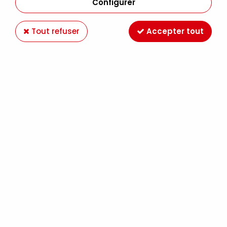
Configurer
Tout refuser
Accepter tout
AQUARELLE SENNELIER BLEU CLAIR IRISÉ S2 10ML
Soyez le premier à donner votre avis !