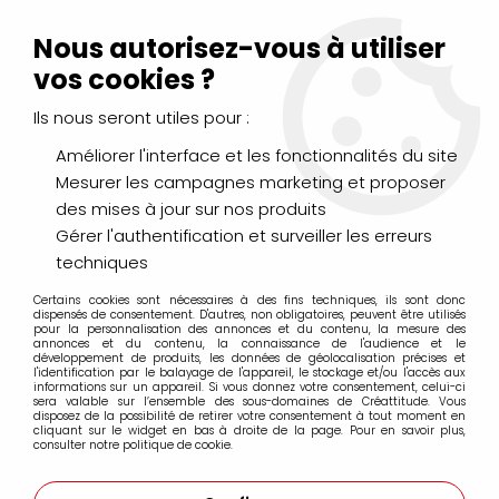
Livraison Mondial Relay offerte à partir de 99€ d'achats
(France, Belgique et Luxembourg)
Nous autorisez-vous à utiliser
Service client
Le Mans
02 43 43 95 56
ou par
mail
vos cookies ?
Ils nous seront utiles pour :
0
Améliorer l'interface et les fonctionnalités du site
Mesurer les campagnes marketing et proposer
Accueil
>
PEINTURES
>
Aquarelle
>
des mises à jour sur nos produits
Aquarelle extra-fine Sennelier
>
AQUARELLE SENNELIER BLEU
CLAIR IRISÉ S2 10ML
Gérer l'authentification et surveiller les erreurs
techniques
PROMO
-
25
%
Certains cookies sont nécessaires à des fins techniques, ils sont donc
dispensés de consentement. D'autres, non obligatoires, peuvent être utilisés
pour la personnalisation des annonces et du contenu, la mesure des
annonces et du contenu, la connaissance de l'audience et le
développement de produits, les données de géolocalisation précises et
l'identification par le balayage de l'appareil, le stockage et/ou l'accès aux
informations sur un appareil. Si vous donnez votre consentement, celui-ci
sera valable sur l’ensemble des sous-domaines de Créattitude. Vous
disposez de la possibilité de retirer votre consentement à tout moment en
cliquant sur le widget en bas à droite de la page. Pour en savoir plus,
consulter notre politique de cookie.