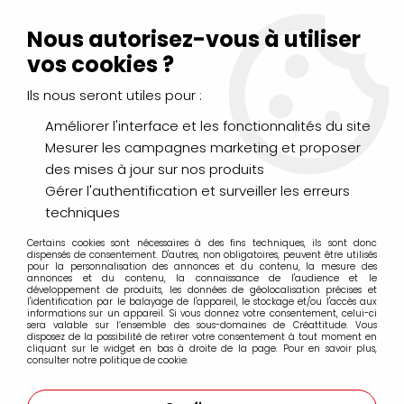
Livraison Mondial Relay offerte à partir de 99€ d'achats
(France, Belgique et Luxembourg)
Nous autorisez-vous à utiliser
Service client
Le Mans
02 43 43 95 56
ou par
mail
vos cookies ?
Ils nous seront utiles pour :
0
Améliorer l'interface et les fonctionnalités du site
Mesurer les campagnes marketing et proposer
Accueil
>
PEINTURES
>
des mises à jour sur nos produits
Pigments et produits de mise en oeuvre
>
GOMME LAQUE
DECOLOREE PAILLETTES 80G
Gérer l'authentification et surveiller les erreurs
techniques
Certains cookies sont nécessaires à des fins techniques, ils sont donc
dispensés de consentement. D'autres, non obligatoires, peuvent être utilisés
pour la personnalisation des annonces et du contenu, la mesure des
annonces et du contenu, la connaissance de l'audience et le
développement de produits, les données de géolocalisation précises et
l'identification par le balayage de l'appareil, le stockage et/ou l'accès aux
informations sur un appareil. Si vous donnez votre consentement, celui-ci
sera valable sur l’ensemble des sous-domaines de Créattitude. Vous
disposez de la possibilité de retirer votre consentement à tout moment en
cliquant sur le widget en bas à droite de la page. Pour en savoir plus,
consulter notre politique de cookie.