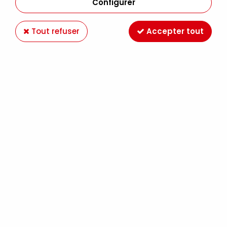
Configurer
Tout refuser
Accepter tout
GOMME LAQUE DECOLOREE PAILLETTES 80G
Soyez le premier à donner votre avis !
18
,
49
€
TTC