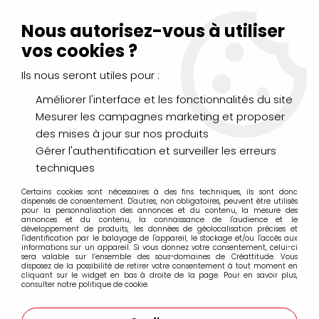
Livraison Mondial Relay offerte à partir de 99€ d'achats
(France, Belgique et Luxembourg)
Nous autorisez-vous à utiliser
Service client
Le Mans
02 43 43 95 56
ou par
mail
vos cookies ?
Ils nous seront utiles pour :
0
Améliorer l'interface et les fonctionnalités du site
Mesurer les campagnes marketing et proposer
Accueil
>
>
AQUA DROP Terre de Sienne Brulée
des mises à jour sur nos produits
Gérer l'authentification et surveiller les erreurs
techniques
Certains cookies sont nécessaires à des fins techniques, ils sont donc
dispensés de consentement. D'autres, non obligatoires, peuvent être utilisés
pour la personnalisation des annonces et du contenu, la mesure des
annonces et du contenu, la connaissance de l'audience et le
développement de produits, les données de géolocalisation précises et
l'identification par le balayage de l'appareil, le stockage et/ou l'accès aux
informations sur un appareil. Si vous donnez votre consentement, celui-ci
sera valable sur l’ensemble des sous-domaines de Créattitude. Vous
disposez de la possibilité de retirer votre consentement à tout moment en
cliquant sur le widget en bas à droite de la page. Pour en savoir plus,
consulter notre politique de cookie.