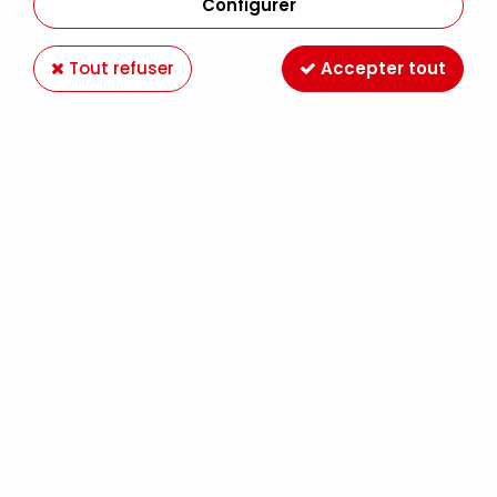
Configurer
Tout refuser
Accepter tout
AQUA DROP Terre de Sienne Brulée
Soyez le premier à donner votre avis !
7
,
89
€
TTC