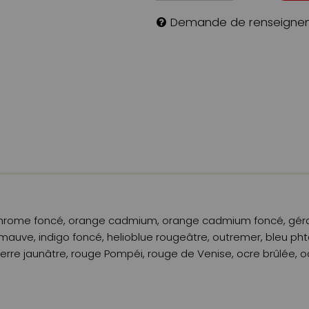
Demande de renseigne
e chrome foncé, orange cadmium, orange cadmium foncé, gér
uve, indigo foncé, helioblue rougeâtre, outremer, bleu phtalo,
rt terre jaunâtre, rouge Pompéi, rouge de Venise, ocre brûlée,