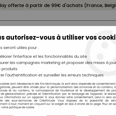
elay offerte à partir de 99€ d'achats (France, Bel
s autorisez-vous à utiliser vos cooki
us seront utiles pour :
liorer l'interface et les fonctionnalités du site
NCEAUX
CHÂSSIS
AÉROGRAPHIE
MODELAG
UTEAUX
CHEVALETS
MODÉLISME
MOULAG
urer les campagnes marketing et proposer des mises à jour
 produits
 Pastels, Aquarellables
>
Crayons aquarellables Albrecht Dür
er l'authentification et surveiller les erreurs techniques
 cookies sont nécessaires à des fins techniques, ils sont donc dispensés de consentement. 
gatoires, peuvent être utilisés pour la personnalisation des annonces et du contenu, 
onces et du contenu, la connaissance de l'audience et le développement de produ
de géolocalisation précises et l'identification par le balayage de l'appareil, le stock
aux informations sur un appareil. Si vous donnez votre consentement, celui-ci sera va
ble des sous-domaines de Créattitude. Vous disposez de la possibilité de retir
ment à tout moment en cliquant sur le widget en bas à droite de la page. Pour en sav
 notre politique de cookie.