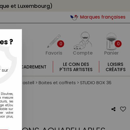
gique et Luxembourg)
Marques françaises
es ?
0
0
Favoris
Compte
Panier
E
LE COIN DES
LOISIRS
ENCADREMENT
E
P'TITS ARTISTES
CRÉATIFS
 sur
er Faber Castell
>
Boites et coffrets
>
STUDIO BOX 36
D'autres,
la mesure
its, les
age et/ou
lable sur
er votre
oir plus,