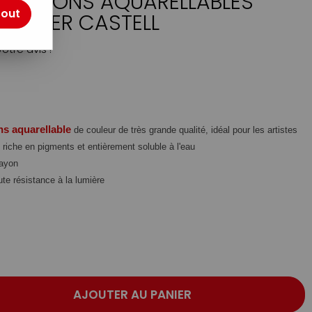
 CRAYONS AQUARELLABLES
tout
R FABER CASTELL
otre avis !
ns aquarellable
de couleur de très grande qualité, idéal pour les artistes
riche en pigments et entièrement soluble à l'eau
rayon
ute résistance à la lumière
AJOUTER AU PANIER