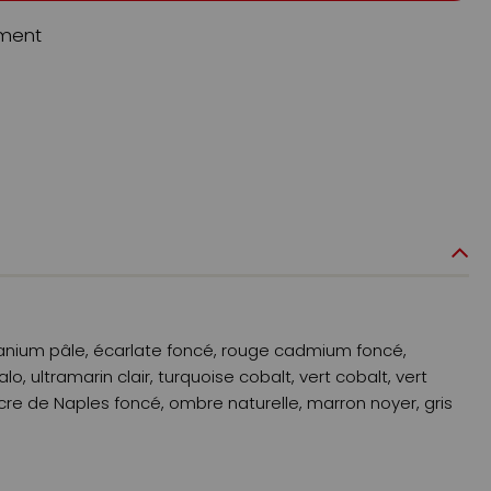
ment
anium pâle, écarlate foncé, rouge cadmium foncé,
 ultramarin clair, turquoise cobalt, vert cobalt, vert
 ocre de Naples foncé, ombre naturelle, marron noyer, gris