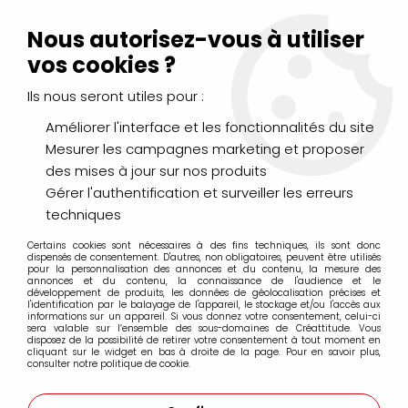
Livraison Mondial Relay offerte à partir de 99€ d'achats
(France, Belgique et Luxembourg)
Nous autorisez-vous à utiliser
Service client
Le Mans
02 43 43 95 56
ou par
mail
vos cookies ?
Ils nous seront utiles pour :
0
Améliorer l'interface et les fonctionnalités du site
Mesurer les campagnes marketing et proposer
Accueil
>
PEINTURES
>
Acrylique
>
Acryliques Fines
>
des mises à jour sur nos produits
Acrylic Amsterdam
>
ACRYLIQUE FINE AMSTERDAM OR CLAIR
Gérer l'authentification et surveiller les erreurs
techniques
Certains cookies sont nécessaires à des fins techniques, ils sont donc
dispensés de consentement. D'autres, non obligatoires, peuvent être utilisés
pour la personnalisation des annonces et du contenu, la mesure des
annonces et du contenu, la connaissance de l'audience et le
développement de produits, les données de géolocalisation précises et
l'identification par le balayage de l'appareil, le stockage et/ou l'accès aux
informations sur un appareil. Si vous donnez votre consentement, celui-ci
sera valable sur l’ensemble des sous-domaines de Créattitude. Vous
disposez de la possibilité de retirer votre consentement à tout moment en
cliquant sur le widget en bas à droite de la page. Pour en savoir plus,
consulter notre politique de cookie.