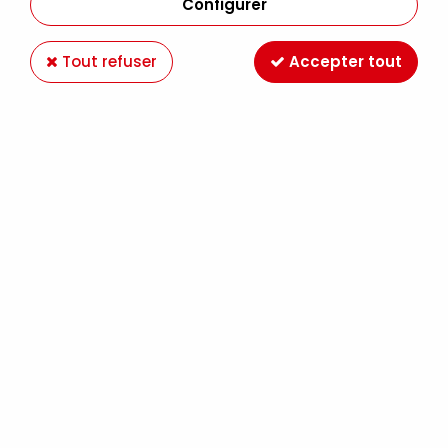
Configurer
Tout refuser
Accepter tout
ALBUM 30X30 BEIGE
Soyez le premier à donner votre avis !
21
,
50
€
TTC