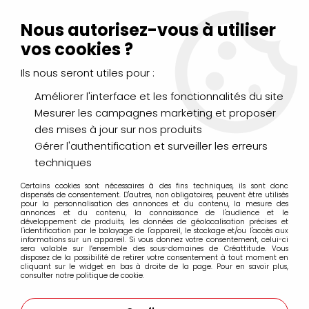
Livraison Mondial Relay offerte à partir de 99€ d'achats
(France, Belgique et Luxembourg)
Nous autorisez-vous à utiliser
Service client
Le Mans
02 43 43 95 56
ou par
mail
vos cookies ?
Ils nous seront utiles pour :
0
Améliorer l'interface et les fonctionnalités du site
Mesurer les campagnes marketing et proposer
Accueil
>
LOISIRS CRÉATIFS
>
Scrapbooking
>
des mises à jour sur nos produits
Albums scrap & Livre d'or
>
ALBUM 30X30 BEIGE
Gérer l'authentification et surveiller les erreurs
techniques
Certains cookies sont nécessaires à des fins techniques, ils sont donc
dispensés de consentement. D'autres, non obligatoires, peuvent être utilisés
pour la personnalisation des annonces et du contenu, la mesure des
annonces et du contenu, la connaissance de l'audience et le
développement de produits, les données de géolocalisation précises et
l'identification par le balayage de l'appareil, le stockage et/ou l'accès aux
informations sur un appareil. Si vous donnez votre consentement, celui-ci
sera valable sur l’ensemble des sous-domaines de Créattitude. Vous
disposez de la possibilité de retirer votre consentement à tout moment en
cliquant sur le widget en bas à droite de la page. Pour en savoir plus,
consulter notre politique de cookie.