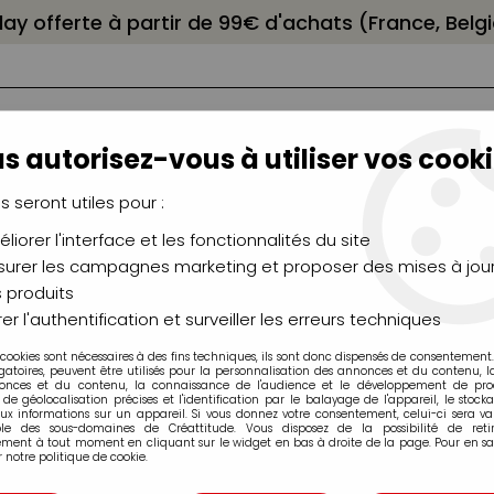
elay offerte à partir de 99€ d'achats (France, Bel
s autorisez-vous à utiliser vos cooki
us seront utiles pour :
liorer l'interface et les fonctionnalités du site
NCEAUX
CHÂSSIS
AÉROGRAPHIE
MODELAG
UTEAUX
CHEVALETS
MODÉLISME
MOULAG
urer les campagnes marketing et proposer des mises à jour
 produits
cessoires, Crochets, Anneaux
>
AIGUILLE A FEUTRER AVEC PRIS
er l'authentification et surveiller les erreurs techniques
 cookies sont nécessaires à des fins techniques, ils sont donc dispensés de consentement. 
gatoires, peuvent être utilisés pour la personnalisation des annonces et du contenu, 
onces et du contenu, la connaissance de l'audience et le développement de produ
de géolocalisation précises et l'identification par le balayage de l'appareil, le stock
aux informations sur un appareil. Si vous donnez votre consentement, celui-ci sera va
ble des sous-domaines de Créattitude. Vous disposez de la possibilité de retir
AIGUILLE A FEUT
ment à tout moment en cliquant sur le widget en bas à droite de la page. Pour en sav
 notre politique de cookie.
Soyez le premier à donner v