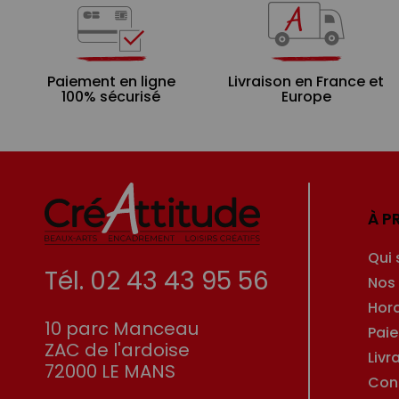
Paiement en ligne
Livraison en France et
100% sécurisé
Europe
À P
Qui
Tél. 02 43 43 95 56
Nos
Hor
10 parc Manceau
Pai
ZAC de l'ardoise
Livr
72000 LE MANS
Con