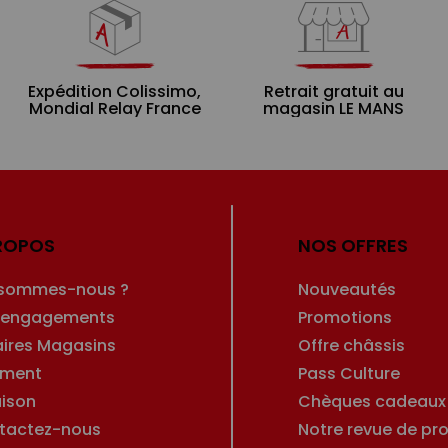
Expédition Colissimo,
Retrait gratuit au
Mondial Relay France
magasin LE MANS
ROPOS
NOS OFFRES
 sommes-nous ?
Nouveautés
 engagements
Promotions
aires Magasins
Offre châssis
ement
Pass Culture
aison
Chèques cadeaux
tactez-nous
Notre revue de pro