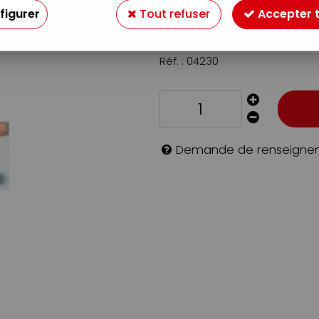
figurer
Tout refuser
Accepter 
6
,
50
€
TTC
Réf. :
04230
Demande de renseigne