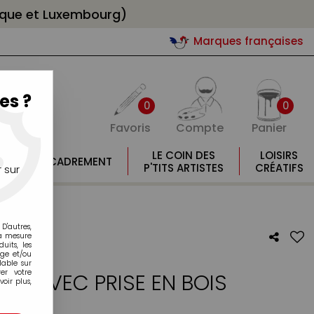
gique et Luxembourg)
Marques françaises
es ?
0
0
Favoris
Compte
Panier
E
LE COIN DES
LOISIRS
ENCADREMENT
E
P'TITS ARTISTES
CRÉATIFS
 sur
E EN BOIS
D'autres,
la mesure
its, les
age et/ou
lable sur
er votre
RER AVEC PRISE EN BOIS
oir plus,
otre avis !