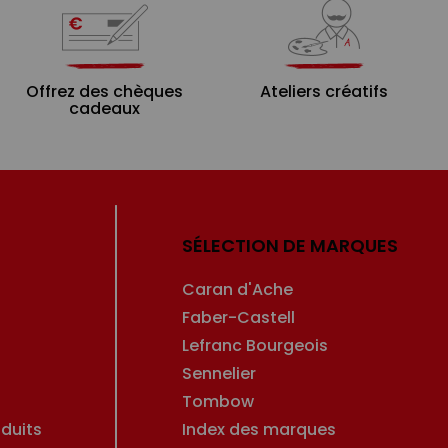
Offrez des chèques
Ateliers créatifs
cadeaux
SÉLECTION DE MARQUES
Caran d'Ache
Faber-Castell
Lefranc Bourgeois
Sennelier
Tombow
duits
Index des marques