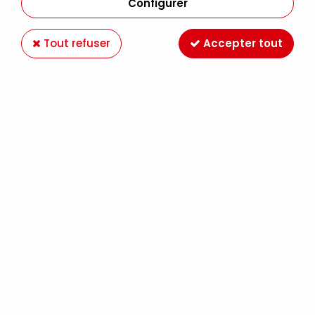
Configurer
Tout refuser
Accepter tout
AEROCOLOR VERT EMERAUDE
Soyez le premier à donner votre avis !
8
,
99
€
TTC