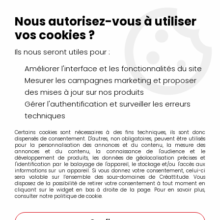
Livraison Mondial Relay offerte à partir de 99€ d'achats
(France, Belgique et Luxembourg)
Nous autorisez-vous à utiliser
Service client
Le Mans
02 43 43 95 56
ou par
mail
vos cookies ?
Ils nous seront utiles pour :
0
Améliorer l'interface et les fonctionnalités du site
Mesurer les campagnes marketing et proposer
Accueil
>
DESSIN & ARTS GRAPHIQUES
>
Encres et Calligraphie
des mises à jour sur nos produits
>
Encre Acrylique Extra-Fine AEROCOLOR SCHMINCK
>
AEROCOLOR VERT EMERAUDE
Gérer l'authentification et surveiller les erreurs
techniques
Certains cookies sont nécessaires à des fins techniques, ils sont donc
dispensés de consentement. D'autres, non obligatoires, peuvent être utilisés
pour la personnalisation des annonces et du contenu, la mesure des
annonces et du contenu, la connaissance de l'audience et le
développement de produits, les données de géolocalisation précises et
l'identification par le balayage de l'appareil, le stockage et/ou l'accès aux
informations sur un appareil. Si vous donnez votre consentement, celui-ci
sera valable sur l’ensemble des sous-domaines de Créattitude. Vous
disposez de la possibilité de retirer votre consentement à tout moment en
cliquant sur le widget en bas à droite de la page. Pour en savoir plus,
consulter notre politique de cookie.