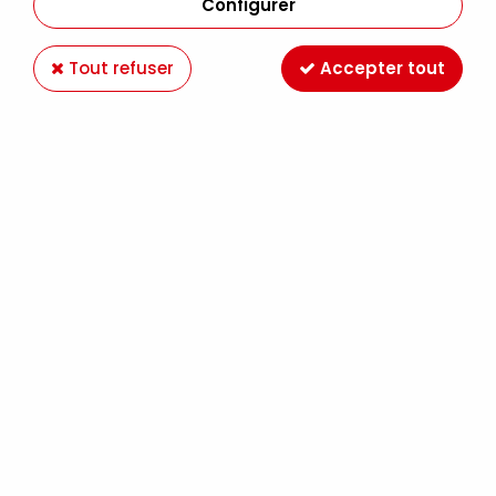
Configurer
Tout refuser
Accepter tout
AEROCOLOR SEPIA
Soyez le premier à donner votre avis !
8
,
99
€
TTC