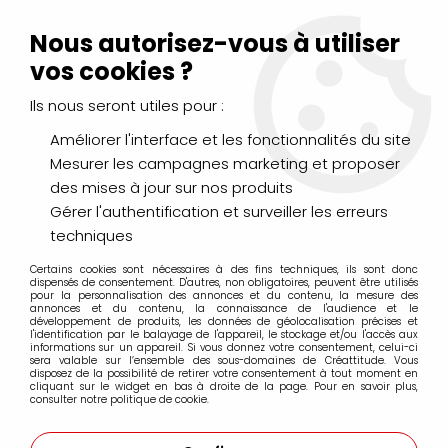
Livraison Mondial Relay offerte à partir de 99€ d'achats
(France, Belgique et Luxembourg)
Nous autorisez-vous à utiliser
Service client
Le Mans
02 43 43 95 56
ou par
mail
vos cookies ?
Ils nous seront utiles pour :
0
Améliorer l'interface et les fonctionnalités du site
Mesurer les campagnes marketing et proposer
Accueil
>
DESSIN & ARTS GRAPHIQUES
>
Encres et Calligraphie
des mises à jour sur nos produits
>
Encre Acrylique Extra-Fine AEROCOLOR SCHMINCK
>
AEROCOLOR SEPIA
Gérer l'authentification et surveiller les erreurs
techniques
Certains cookies sont nécessaires à des fins techniques, ils sont donc
dispensés de consentement. D'autres, non obligatoires, peuvent être utilisés
pour la personnalisation des annonces et du contenu, la mesure des
annonces et du contenu, la connaissance de l'audience et le
développement de produits, les données de géolocalisation précises et
l'identification par le balayage de l'appareil, le stockage et/ou l'accès aux
informations sur un appareil. Si vous donnez votre consentement, celui-ci
sera valable sur l’ensemble des sous-domaines de Créattitude. Vous
disposez de la possibilité de retirer votre consentement à tout moment en
cliquant sur le widget en bas à droite de la page. Pour en savoir plus,
consulter notre politique de cookie.