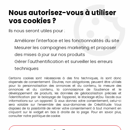
Livraison Mondial Relay offerte à partir de 99€ d'achats
(France, Belgique et Luxembourg)
Nous autorisez-vous à utiliser
Service client
Le Mans
02 43 43 95 56
ou par
mail
vos cookies ?
Ils nous seront utiles pour :
0
Améliorer l'interface et les fonctionnalités du site
Mesurer les campagnes marketing et proposer
Accueil
>
DESSIN & ARTS GRAPHIQUES
>
Encres et Calligraphie
des mises à jour sur nos produits
>
Encre Acrylique Extra-Fine AEROCOLOR SCHMINCK
>
AEROCOLOR ROUGE METTALIC
Gérer l'authentification et surveiller les erreurs
techniques
Certains cookies sont nécessaires à des fins techniques, ils sont donc
dispensés de consentement. D'autres, non obligatoires, peuvent être utilisés
pour la personnalisation des annonces et du contenu, la mesure des
annonces et du contenu, la connaissance de l'audience et le
développement de produits, les données de géolocalisation précises et
l'identification par le balayage de l'appareil, le stockage et/ou l'accès aux
informations sur un appareil. Si vous donnez votre consentement, celui-ci
sera valable sur l’ensemble des sous-domaines de Créattitude. Vous
disposez de la possibilité de retirer votre consentement à tout moment en
cliquant sur le widget en bas à droite de la page. Pour en savoir plus,
consulter notre politique de cookie.