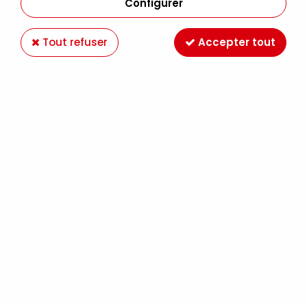
Configurer
Tout refuser
Accepter tout
AEROCOLOR ROUGE METTALIC
Soyez le premier à donner votre avis !
11
,
49
€
TTC