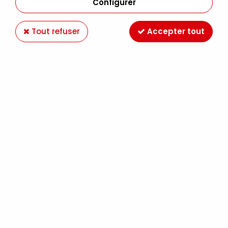
Configurer
Tout refuser
Accepter tout
AEROCOLOR ROUGE DE GARANCE FONCÉ
Soyez le premier à donner votre avis !
8
,
99
€
TTC