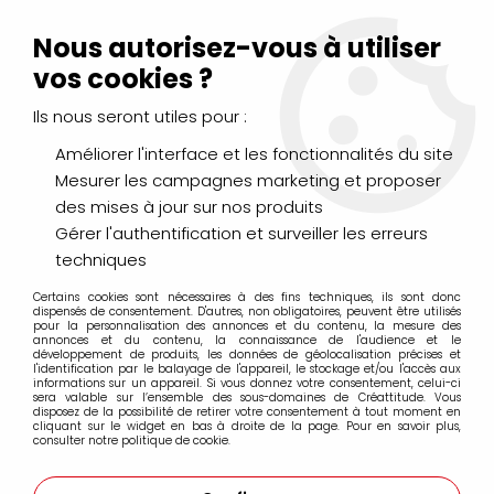
Livraison Mondial Relay offerte à partir de 99€ d'achats
(France, Belgique et Luxembourg)
Nous autorisez-vous à utiliser
Service client
Le Mans
02 43 43 95 56
ou par
mail
vos cookies ?
Ils nous seront utiles pour :
0
Améliorer l'interface et les fonctionnalités du site
Mesurer les campagnes marketing et proposer
Accueil
>
DESSIN & ARTS GRAPHIQUES
>
Encres et Calligraphie
des mises à jour sur nos produits
>
Encre Acrylique Extra-Fine AEROCOLOR SCHMINCK
>
AEROCOLOR ROUGE DE GARANCE FONCÉ
Gérer l'authentification et surveiller les erreurs
techniques
Certains cookies sont nécessaires à des fins techniques, ils sont donc
dispensés de consentement. D'autres, non obligatoires, peuvent être utilisés
pour la personnalisation des annonces et du contenu, la mesure des
annonces et du contenu, la connaissance de l'audience et le
développement de produits, les données de géolocalisation précises et
l'identification par le balayage de l'appareil, le stockage et/ou l'accès aux
informations sur un appareil. Si vous donnez votre consentement, celui-ci
sera valable sur l’ensemble des sous-domaines de Créattitude. Vous
disposez de la possibilité de retirer votre consentement à tout moment en
cliquant sur le widget en bas à droite de la page. Pour en savoir plus,
consulter notre politique de cookie.