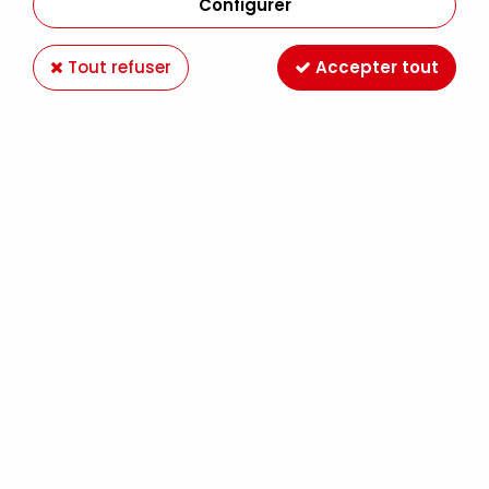
Configurer
Tout refuser
Accepter tout
AERO COLOR BLANC OPAQUE
Soyez le premier à donner votre avis !
8
,
99
€
TTC