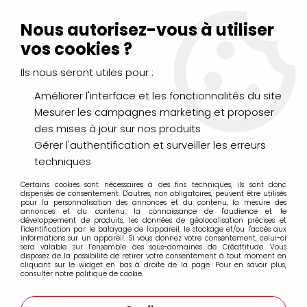
Livraison Mondial Relay offerte à partir de 99€ d'achats
(France, Belgique et Luxembourg)
Nous autorisez-vous à utiliser
Service client
Le Mans
02 43 43 95 56
ou par
mail
vos cookies ?
Ils nous seront utiles pour :
0
Améliorer l'interface et les fonctionnalités du site
Mesurer les campagnes marketing et proposer
Accueil
>
DESSIN & ARTS GRAPHIQUES
>
Encres et Calligraphie
des mises à jour sur nos produits
>
Encre Acrylique Extra-Fine AEROCOLOR SCHMINCK
>
AERO
COLOR BLANC OPAQUE
Gérer l'authentification et surveiller les erreurs
techniques
Certains cookies sont nécessaires à des fins techniques, ils sont donc
dispensés de consentement. D'autres, non obligatoires, peuvent être utilisés
pour la personnalisation des annonces et du contenu, la mesure des
annonces et du contenu, la connaissance de l'audience et le
développement de produits, les données de géolocalisation précises et
l'identification par le balayage de l'appareil, le stockage et/ou l'accès aux
informations sur un appareil. Si vous donnez votre consentement, celui-ci
sera valable sur l’ensemble des sous-domaines de Créattitude. Vous
disposez de la possibilité de retirer votre consentement à tout moment en
cliquant sur le widget en bas à droite de la page. Pour en savoir plus,
consulter notre politique de cookie.