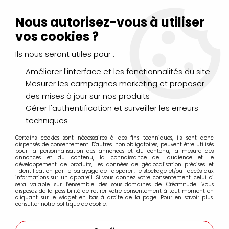
Livraison Mondial Relay offerte à partir de 99€ d'achats
(France, Belgique et Luxembourg)
Nous autorisez-vous à utiliser
Service client
Le Mans
02 43 43 95 56
ou par
mail
vos cookies ?
Ils nous seront utiles pour :
0
Améliorer l'interface et les fonctionnalités du site
Mesurer les campagnes marketing et proposer
Accueil
>
LOISIRS CRÉATIFS
>
Scrapbooking
>
des mises à jour sur nos produits
Encres et Poudres
>
Encres
>
DISTRESS OXIDE brushed
corduroy
Gérer l'authentification et surveiller les erreurs
techniques
Certains cookies sont nécessaires à des fins techniques, ils sont donc
dispensés de consentement. D'autres, non obligatoires, peuvent être utilisés
pour la personnalisation des annonces et du contenu, la mesure des
annonces et du contenu, la connaissance de l'audience et le
développement de produits, les données de géolocalisation précises et
l'identification par le balayage de l'appareil, le stockage et/ou l'accès aux
informations sur un appareil. Si vous donnez votre consentement, celui-ci
sera valable sur l’ensemble des sous-domaines de Créattitude. Vous
disposez de la possibilité de retirer votre consentement à tout moment en
cliquant sur le widget en bas à droite de la page. Pour en savoir plus,
consulter notre politique de cookie.