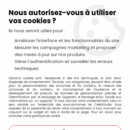
Livraison Mondial Relay offerte à partir de 99€ d'achats
(France, Belgique et Luxembourg)
Nous autorisez-vous à utiliser
Service client
Le Mans
02 43 43 95 56
ou par
mail
vos cookies ?
Ils nous seront utiles pour :
0
Améliorer l'interface et les fonctionnalités du site
Mesurer les campagnes marketing et proposer
Accueil
>
PEINTURES
>
Acrylique
>
Acryliques Fines
>
des mises à jour sur nos produits
Liquitex Basics
>
ACRYLIQUE LIQUITEX BASICS OR
Gérer l'authentification et surveiller les erreurs
techniques
Certains cookies sont nécessaires à des fins techniques, ils sont donc
dispensés de consentement. D'autres, non obligatoires, peuvent être utilisés
pour la personnalisation des annonces et du contenu, la mesure des
annonces et du contenu, la connaissance de l'audience et le
développement de produits, les données de géolocalisation précises et
l'identification par le balayage de l'appareil, le stockage et/ou l'accès aux
informations sur un appareil. Si vous donnez votre consentement, celui-ci
sera valable sur l’ensemble des sous-domaines de Créattitude. Vous
disposez de la possibilité de retirer votre consentement à tout moment en
cliquant sur le widget en bas à droite de la page. Pour en savoir plus,
consulter notre politique de cookie.