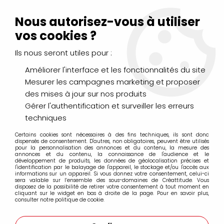
Livraison Mondial Relay offerte à partir de 99€ d'achats
(France, Belgique et Luxembourg)
Nous autorisez-vous à utiliser
Service client
Le Mans
02 43 43 95 56
ou par
mail
vos cookies ?
Ils nous seront utiles pour :
0
Améliorer l'interface et les fonctionnalités du site
Mesurer les campagnes marketing et proposer
Accueil
>
PEINTURES
>
Acrylique
>
Acryliques Extra Fines
>
des mises à jour sur nos produits
Liquitex Soft Body Acrylic 59ml
>
ACRYLIQUE EXTRA-FINE SOFT
BODY ACRYLIC LIQUITEX 59ML GRIS FEUTRÉ S3
Gérer l'authentification et surveiller les erreurs
techniques
Certains cookies sont nécessaires à des fins techniques, ils sont donc
dispensés de consentement. D'autres, non obligatoires, peuvent être utilisés
pour la personnalisation des annonces et du contenu, la mesure des
annonces et du contenu, la connaissance de l'audience et le
développement de produits, les données de géolocalisation précises et
l'identification par le balayage de l'appareil, le stockage et/ou l'accès aux
informations sur un appareil. Si vous donnez votre consentement, celui-ci
sera valable sur l’ensemble des sous-domaines de Créattitude. Vous
disposez de la possibilité de retirer votre consentement à tout moment en
cliquant sur le widget en bas à droite de la page. Pour en savoir plus,
consulter notre politique de cookie.