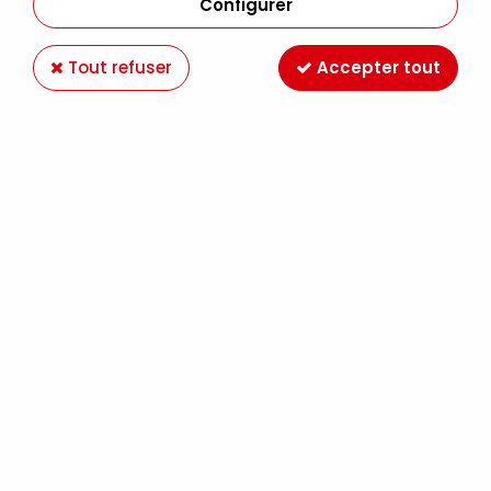
Configurer
Tout refuser
Accepter tout
ACRYLIQUE EXTRA-FINE SOFT BODY ACRYLIC
LIQUITEX 59ML GRIS FEUTRÉ S3
Soyez le premier à donner votre avis !