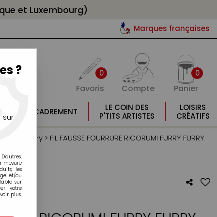
gique et Luxembourg)
Marques françaises
es ?
0
0
Favoris
Compte
Panier
E
LE COIN DES
LOISIRS
ENCADREMENT
E
P'TITS ARTISTES
CRÉATIFS
 sur
i Furry Furry
>
FIL FAUSSE FOURRURE RICORUMI FURRY FURRY
D'autres,
la mesure
its, les
age et/ou
lable sur
er votre
oir plus,