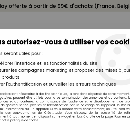
elay offerte à partir de 99€ d'achats (France, Bel
s autorisez-vous à utiliser vos cooki
us seront utiles pour :
liorer l'interface et les fonctionnalités du site
NCEAUX
CHÂSSIS
AÉROGRAPHIE
MODELAG
UTEAUX
CHEVALETS
MODÉLISME
MOULAG
urer les campagnes marketing et proposer des mises à jour
 produits
l, Laine et Coton
>
Pelotes Ricorumi
>
Fil fausse fourrure Ricorum
er l'authentification et surveiller les erreurs techniques
 cookies sont nécessaires à des fins techniques, ils sont donc dispensés de consentement. 
gatoires, peuvent être utilisés pour la personnalisation des annonces et du contenu, 
onces et du contenu, la connaissance de l'audience et le développement de produ
de géolocalisation précises et l'identification par le balayage de l'appareil, le stock
aux informations sur un appareil. Si vous donnez votre consentement, celui-ci sera va
ble des sous-domaines de Créattitude. Vous disposez de la possibilité de retir
ment à tout moment en cliquant sur le widget en bas à droite de la page. Pour en sav
 notre politique de cookie.