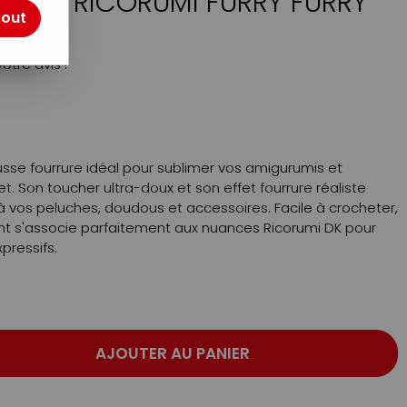
RRURE RICORUMI FURRY FURRY
tout
otre avis !
 fausse fourrure idéal pour sublimer vos amigurumis et
t. Son toucher ultra-doux et son effet fourrure réaliste
vos peluches, doudous et accessoires. Facile à crocheter,
ovant s'associe parfaitement aux nuances Ricorumi DK pour
pressifs.
AJOUTER AU PANIER