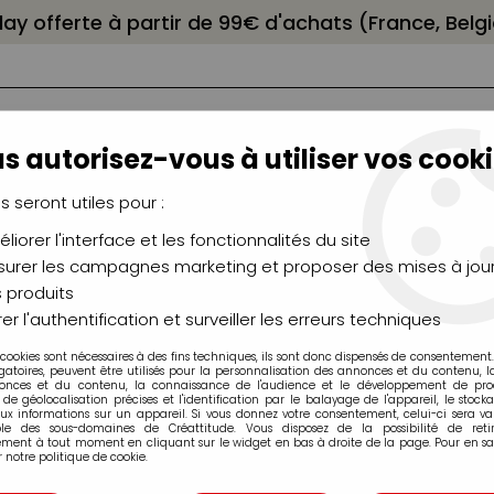
elay offerte à partir de 99€ d'achats (France, Bel
s autorisez-vous à utiliser vos cooki
us seront utiles pour :
liorer l'interface et les fonctionnalités du site
NCEAUX
CHÂSSIS
AÉROGRAPHIE
MODELAG
UTEAUX
CHEVALETS
MODÉLISME
MOULAG
urer les campagnes marketing et proposer des mises à jour
 produits
6 PLAQUES DE CIRE À MODELER COULEURS PASTEL
er l'authentification et surveiller les erreurs techniques
 cookies sont nécessaires à des fins techniques, ils sont donc dispensés de consentement. 
gatoires, peuvent être utilisés pour la personnalisation des annonces et du contenu, 
onces et du contenu, la connaissance de l'audience et le développement de produ
de géolocalisation précises et l'identification par le balayage de l'appareil, le stock
aux informations sur un appareil. Si vous donnez votre consentement, celui-ci sera va
ble des sous-domaines de Créattitude. Vous disposez de la possibilité de retir
ment à tout moment en cliquant sur le widget en bas à droite de la page. Pour en sav
6 PLAQUES DE 
 notre politique de cookie.