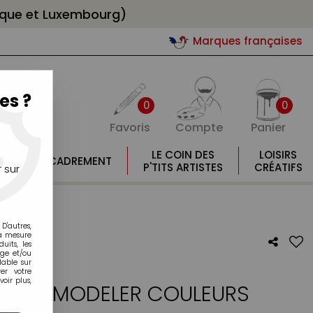
gique et Luxembourg)
Marques françaises
es ?
0
0
Favoris
Compte
Panier
E
LE COIN DES
LOISIRS
ENCADREMENT
E
P'TITS ARTISTES
CRÉATIFS
 sur
D'autres,
la mesure
its, les
age et/ou
lable sur
er votre
oir plus,
CIRE À MODELER COULEURS