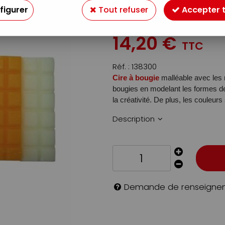
PASTEL
figurer
Tout refuser
Accepter 
Soyez le premier à donner v
14
,
20
€
TTC
Réf. :
138300
Cire à bougie
malléable avec les m
bougies en modelant les formes de 
la créativité. De plus, les couleurs
Description
Demande de renseigne