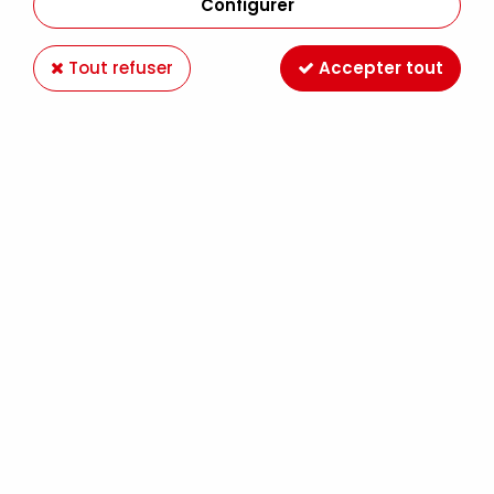
Configurer
Tout refuser
Accepter tout
4ARTIST MARKER 8MM OR
Soyez le premier à donner votre avis !
7
,
29
€
TTC