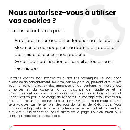
Livraison Mondial Relay offerte à partir de 99€ d'achats
(France, Belgique et Luxembourg)
Nous autorisez-vous à utiliser
Service client
Le Mans
02 43 43 95 56
ou par
mail
vos cookies ?
Ils nous seront utiles pour :
0
Améliorer l'interface et les fonctionnalités du site
Mesurer les campagnes marketing et proposer
Accueil
>
DESSIN & ARTS GRAPHIQUES
>
Marqueurs à huile
>
des mises à jour sur nos produits
4Artist Marker Pebeo
>
4ARTIST MARKER 8MM OR
Gérer l'authentification et surveiller les erreurs
techniques
Certains cookies sont nécessaires à des fins techniques, ils sont donc
dispensés de consentement. D'autres, non obligatoires, peuvent être utilisés
pour la personnalisation des annonces et du contenu, la mesure des
annonces et du contenu, la connaissance de l'audience et le
développement de produits, les données de géolocalisation précises et
l'identification par le balayage de l'appareil, le stockage et/ou l'accès aux
informations sur un appareil. Si vous donnez votre consentement, celui-ci
sera valable sur l’ensemble des sous-domaines de Créattitude. Vous
disposez de la possibilité de retirer votre consentement à tout moment en
cliquant sur le widget en bas à droite de la page. Pour en savoir plus,
consulter notre politique de cookie.