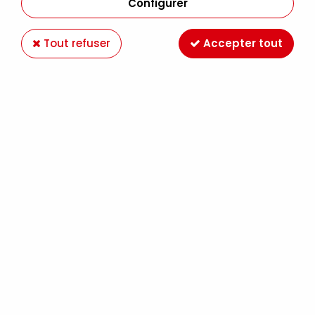
Configurer
Tout refuser
Accepter tout
4ARTIST MARKER 8MM JAUNE
Soyez le premier à donner votre avis !
7
,
29
€
TTC