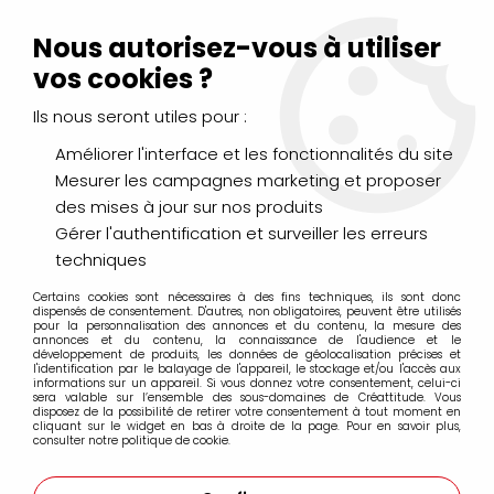
Livraison Mondial Relay offerte à partir de 99€ d'achats
(France, Belgique et Luxembourg)
Nous autorisez-vous à utiliser
Service client
Le Mans
02 43 43 95 56
ou par
mail
vos cookies ?
Ils nous seront utiles pour :
0
Améliorer l'interface et les fonctionnalités du site
Mesurer les campagnes marketing et proposer
Accueil
>
DESSIN & ARTS GRAPHIQUES
>
Marqueurs à huile
>
des mises à jour sur nos produits
4Artist Marker Pebeo
>
4ARTIST MARKER 8MM JAUNE
Gérer l'authentification et surveiller les erreurs
techniques
Certains cookies sont nécessaires à des fins techniques, ils sont donc
dispensés de consentement. D'autres, non obligatoires, peuvent être utilisés
pour la personnalisation des annonces et du contenu, la mesure des
annonces et du contenu, la connaissance de l'audience et le
développement de produits, les données de géolocalisation précises et
l'identification par le balayage de l'appareil, le stockage et/ou l'accès aux
informations sur un appareil. Si vous donnez votre consentement, celui-ci
sera valable sur l’ensemble des sous-domaines de Créattitude. Vous
disposez de la possibilité de retirer votre consentement à tout moment en
cliquant sur le widget en bas à droite de la page. Pour en savoir plus,
consulter notre politique de cookie.