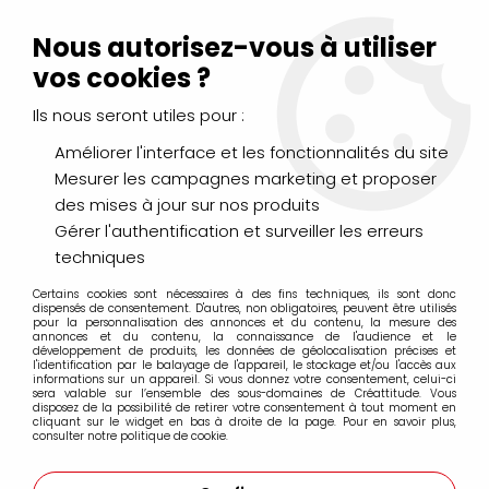
Livraison Mondial Relay offerte à partir de 99€ d'achats
(France, Belgique et Luxembourg)
Nous autorisez-vous à utiliser
Service client
Le Mans
02 43 43 95 56
ou par
mail
vos cookies ?
Ils nous seront utiles pour :
0
Améliorer l'interface et les fonctionnalités du site
Mesurer les campagnes marketing et proposer
Accueil
>
DESSIN & ARTS GRAPHIQUES
>
Marqueurs à huile
>
des mises à jour sur nos produits
4Artist Marker Pebeo
>
4ARTIST MARKER 4MM ARGENT
Gérer l'authentification et surveiller les erreurs
techniques
Certains cookies sont nécessaires à des fins techniques, ils sont donc
dispensés de consentement. D'autres, non obligatoires, peuvent être utilisés
pour la personnalisation des annonces et du contenu, la mesure des
annonces et du contenu, la connaissance de l'audience et le
développement de produits, les données de géolocalisation précises et
l'identification par le balayage de l'appareil, le stockage et/ou l'accès aux
informations sur un appareil. Si vous donnez votre consentement, celui-ci
sera valable sur l’ensemble des sous-domaines de Créattitude. Vous
disposez de la possibilité de retirer votre consentement à tout moment en
cliquant sur le widget en bas à droite de la page. Pour en savoir plus,
consulter notre politique de cookie.