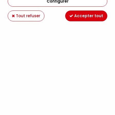
Configurer
Tout refuser
Accepter tout
4ARTIST MARKER 4MM ARGENT
Soyez le premier à donner votre avis !
5
,
19
€
TTC