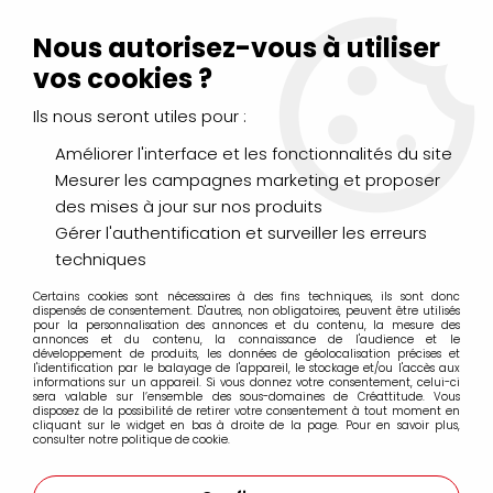
Livraison Mondial Relay offerte à partir de 99€ d'achats
(France, Belgique et Luxembourg)
Nous autorisez-vous à utiliser
Service client
Le Mans
02 43 43 95 56
ou par
mail
vos cookies ?
Ils nous seront utiles pour :
0
Améliorer l'interface et les fonctionnalités du site
Mesurer les campagnes marketing et proposer
Accueil
>
Winsor & Newton
des mises à jour sur nos produits
Gérer l'authentification et surveiller les erreurs
Produits de la marque Winsor & Newton
techniques
Certains cookies sont nécessaires à des fins techniques, ils sont donc
dispensés de consentement. D'autres, non obligatoires, peuvent être utilisés
pour la personnalisation des annonces et du contenu, la mesure des
annonces et du contenu, la connaissance de l'audience et le
12 articles sur
647
développement de produits, les données de géolocalisation précises et
l'identification par le balayage de l'appareil, le stockage et/ou l'accès aux
informations sur un appareil. Si vous donnez votre consentement, celui-ci
sera valable sur l’ensemble des sous-domaines de Créattitude. Vous
disposez de la possibilité de retirer votre consentement à tout moment en
cliquant sur le widget en bas à droite de la page. Pour en savoir plus,
consulter notre politique de cookie.