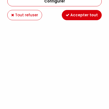
Configurer
Tout refuser
Accepter tout
-20 %
WINSOR & NEWTON
PROMARKER WINSOR&NEWTON TERRE
D'OMBRE O615
2,39 €
2,99 €