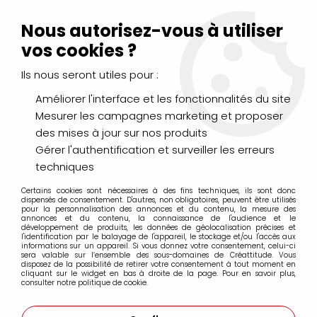
Livraison Mondial Relay offerte à partir de 99€ d'achats
(France, Belgique et Luxembourg)
Nous autorisez-vous à utiliser
Service client
Le Mans
02 43 43 95 56
ou par
mail
vos cookies ?
Ils nous seront utiles pour :
0
Améliorer l'interface et les fonctionnalités du site
Mesurer les campagnes marketing et proposer
Accueil
>
PEINTURES
>
des mises à jour sur nos produits
Peintures spécifiques : verre, tissu, porcelaine...
>
Peinture Vitréa 160 Pébéo
>
VITREA FEUTRE BRILLANT NOIR
Gérer l'authentification et surveiller les erreurs
D'ENCRE
techniques
Certains cookies sont nécessaires à des fins techniques, ils sont donc
dispensés de consentement. D'autres, non obligatoires, peuvent être utilisés
pour la personnalisation des annonces et du contenu, la mesure des
annonces et du contenu, la connaissance de l'audience et le
développement de produits, les données de géolocalisation précises et
l'identification par le balayage de l'appareil, le stockage et/ou l'accès aux
informations sur un appareil. Si vous donnez votre consentement, celui-ci
sera valable sur l’ensemble des sous-domaines de Créattitude. Vous
disposez de la possibilité de retirer votre consentement à tout moment en
cliquant sur le widget en bas à droite de la page. Pour en savoir plus,
consulter notre politique de cookie.