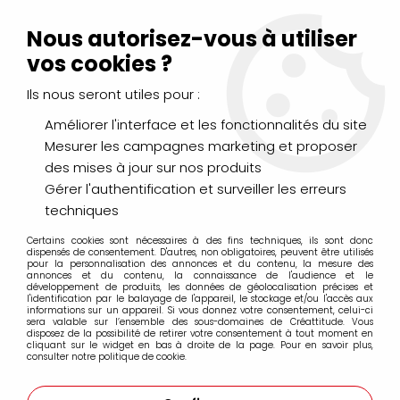
Livraison Mondial Relay offerte à partir de 99€ d'achats
(France, Belgique et Luxembourg)
Nous autorisez-vous à utiliser
Service client
Le Mans
02 43 43 95 56
ou par
mail
vos cookies ?
Ils nous seront utiles pour :
0
Améliorer l'interface et les fonctionnalités du site
Mesurer les campagnes marketing et proposer
Accueil
>
>
VITREA 160 MEDIUM IRISE 45ml
des mises à jour sur nos produits
Gérer l'authentification et surveiller les erreurs
techniques
Certains cookies sont nécessaires à des fins techniques, ils sont donc
dispensés de consentement. D'autres, non obligatoires, peuvent être utilisés
pour la personnalisation des annonces et du contenu, la mesure des
annonces et du contenu, la connaissance de l'audience et le
développement de produits, les données de géolocalisation précises et
l'identification par le balayage de l'appareil, le stockage et/ou l'accès aux
informations sur un appareil. Si vous donnez votre consentement, celui-ci
sera valable sur l’ensemble des sous-domaines de Créattitude. Vous
disposez de la possibilité de retirer votre consentement à tout moment en
cliquant sur le widget en bas à droite de la page. Pour en savoir plus,
consulter notre politique de cookie.