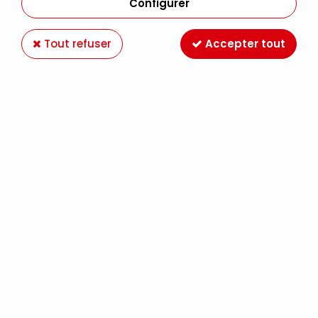
Configurer
Tout refuser
Accepter tout
VITREA 160 MEDIUM IRISE 45ml
Soyez le premier à donner votre avis !
6
,
29
€
TTC