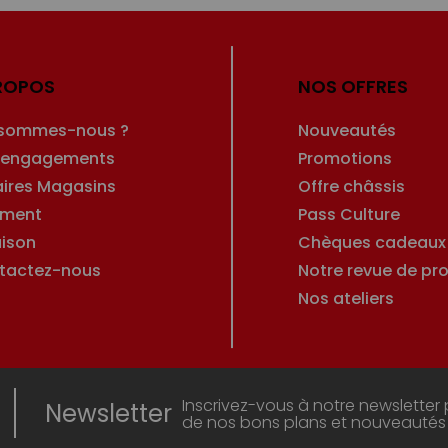
ROPOS
NOS OFFRES
 sommes-nous ?
Nouveautés
 engagements
Promotions
aires Magasins
Offre châssis
ement
Pass Culture
aison
Chèques cadeaux
tactez-nous
Notre revue de pro
Nos ateliers
Inscrivez-vous à notre newsletter 
Newsletter
de nos bons plans et nouveautés