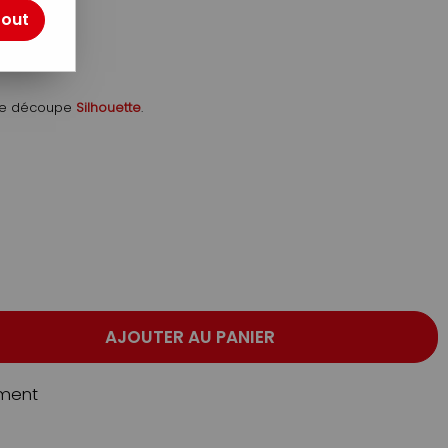
tout
 de découpe
Silhouette
.
AJOUTER AU PANIER
ment