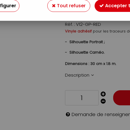
figurer
Tout refuser
Accepter 
12
,
99
€
TTC
Réf. :
V12-GP-RED
Vinyle adhésif
pour les traceurs
- Silhouette Portrait ;
- Silhouette Caméo.
Dimensions : 30 cm x 1.8 m.
Description
Demande de renseigne