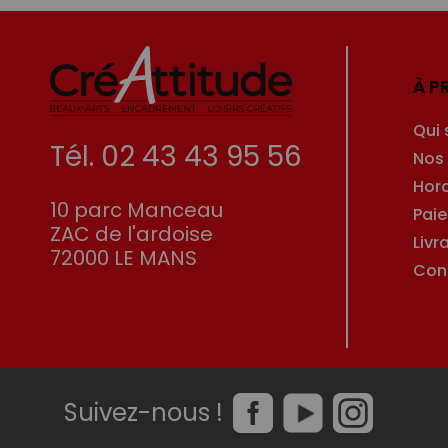
À P
Qui
Tél. 02 43 43 95 56
Nos
Hor
10 parc Manceau
Pai
ZAC de l'ardoise
Livr
72000 LE MANS
Con
Suivez-nous !