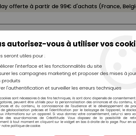
elay offerte à partir de 99€ d'achats (France, Bel
s autorisez-vous à utiliser vos cooki
us seront utiles pour :
liorer l'interface et les fonctionnalités du site
NCEAUX
CHÂSSIS
AÉROGRAPHIE
MODELAG
UTEAUX
CHEVALETS
MODÉLISME
MOULAG
urer les campagnes marketing et proposer des mises à jour
 produits
Silhouette
>
VINYLE BRILLANT 30 CM X 1.8 M ROUGE
er l'authentification et surveiller les erreurs techniques
 cookies sont nécessaires à des fins techniques, ils sont donc dispensés de consentement. 
gatoires, peuvent être utilisés pour la personnalisation des annonces et du contenu, 
onces et du contenu, la connaissance de l'audience et le développement de produ
de géolocalisation précises et l'identification par le balayage de l'appareil, le stock
aux informations sur un appareil. Si vous donnez votre consentement, celui-ci sera va
VINYLE BRILLAN
ble des sous-domaines de Créattitude. Vous disposez de la possibilité de retir
ment à tout moment en cliquant sur le widget en bas à droite de la page. Pour en sav
 notre politique de cookie.
Soyez le premier à donner v