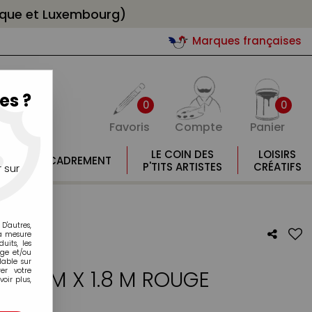
gique et Luxembourg)
Marques françaises
es ?
0
0
Favoris
Compte
Panier
E
LE COIN DES
LOISIRS
ENCADREMENT
E
P'TITS ARTISTES
CRÉATIFS
 sur
D'autres,
la mesure
its, les
age et/ou
lable sur
T 30 CM X 1.8 M ROUGE
er votre
oir plus,
otre avis !