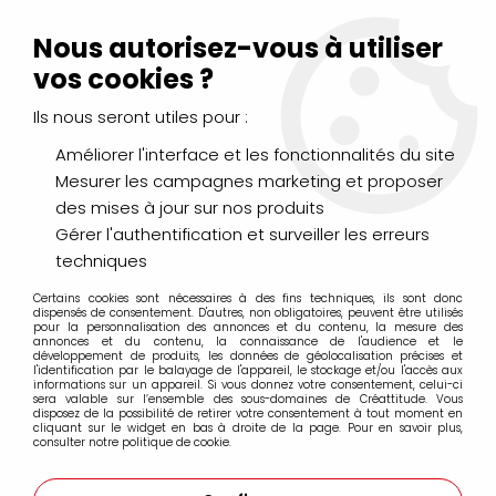
Livraison Mondial Relay offerte à partir de 99€ d'achats
(France, Belgique et Luxembourg)
Nous autorisez-vous à utiliser
Service client
Le Mans
02 43 43 95 56
ou par
mail
vos cookies ?
Ils nous seront utiles pour :
0
Améliorer l'interface et les fonctionnalités du site
Mesurer les campagnes marketing et proposer
Accueil
>
LOISIRS CRÉATIFS
>
Colles, Vernis, Paillettes
>
VERNIS
des mises à jour sur nos produits
COLLE MAT 250GR
Gérer l'authentification et surveiller les erreurs
techniques
Certains cookies sont nécessaires à des fins techniques, ils sont donc
dispensés de consentement. D'autres, non obligatoires, peuvent être utilisés
pour la personnalisation des annonces et du contenu, la mesure des
annonces et du contenu, la connaissance de l'audience et le
développement de produits, les données de géolocalisation précises et
l'identification par le balayage de l'appareil, le stockage et/ou l'accès aux
informations sur un appareil. Si vous donnez votre consentement, celui-ci
sera valable sur l’ensemble des sous-domaines de Créattitude. Vous
disposez de la possibilité de retirer votre consentement à tout moment en
cliquant sur le widget en bas à droite de la page. Pour en savoir plus,
consulter notre politique de cookie.