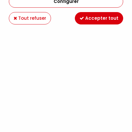
Configurer
Tout refuser
Accepter tout
VERNIS COLLE MAT 250GR
Soyez le premier à donner votre avis !
6
,
99
€
TTC