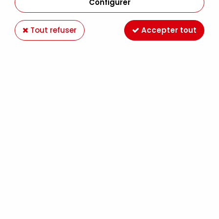
Configurer
Tout refuser
Accepter tout
STYLO PINCEAU PENTEL POCKET BRUSH + 2
RECHARGES
Soyez le premier à donner votre avis !
14
,
90
€
TTC