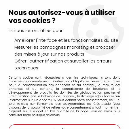
Livraison Mondial Relay offerte à partir de 99€ d'achats
(France, Belgique et Luxembourg)
Nous autorisez-vous à utiliser
Service client
Le Mans
02 43 43 95 56
ou par
mail
vos cookies ?
Ils nous seront utiles pour :
0
Améliorer l'interface et les fonctionnalités du site
Mesurer les campagnes marketing et proposer
Accueil
>
DESSIN & ARTS GRAPHIQUES
>
Encres et Calligraphie
des mises à jour sur nos produits
>
Stylos
>
STYLO PINCEAU PENTEL POCKET BRUSH + 2 RECHARGES
Gérer l'authentification et surveiller les erreurs
techniques
Certains cookies sont nécessaires à des fins techniques, ils sont donc
dispensés de consentement. D'autres, non obligatoires, peuvent être utilisés
pour la personnalisation des annonces et du contenu, la mesure des
annonces et du contenu, la connaissance de l'audience et le
développement de produits, les données de géolocalisation précises et
l'identification par le balayage de l'appareil, le stockage et/ou l'accès aux
informations sur un appareil. Si vous donnez votre consentement, celui-ci
sera valable sur l’ensemble des sous-domaines de Créattitude. Vous
disposez de la possibilité de retirer votre consentement à tout moment en
cliquant sur le widget en bas à droite de la page. Pour en savoir plus,
consulter notre politique de cookie.