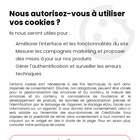
Livraison Mondial Relay offerte à partir de 99€ d'achats
(France, Belgique et Luxembourg)
Nous autorisez-vous à utiliser
Service client
Le Mans
02 43 43 95 56
ou par
mail
vos cookies ?
Ils nous seront utiles pour :
0
Améliorer l'interface et les fonctionnalités du site
Mesurer les campagnes marketing et proposer
Accueil
>
PINCEAUX & COUTEAUX
>
Aquarelle
>
des mises à jour sur nos produits
RAPHAEL STRADIVARIUS IMITATION MARTRE KOLINSKY
>
STRADIVARIUS ROND SORTIE COURTE 8340
Gérer l'authentification et surveiller les erreurs
techniques
Certains cookies sont nécessaires à des fins techniques, ils sont donc
dispensés de consentement. D'autres, non obligatoires, peuvent être utilisés
pour la personnalisation des annonces et du contenu, la mesure des
annonces et du contenu, la connaissance de l'audience et le
développement de produits, les données de géolocalisation précises et
l'identification par le balayage de l'appareil, le stockage et/ou l'accès aux
informations sur un appareil. Si vous donnez votre consentement, celui-ci
sera valable sur l’ensemble des sous-domaines de Créattitude. Vous
disposez de la possibilité de retirer votre consentement à tout moment en
cliquant sur le widget en bas à droite de la page. Pour en savoir plus,
consulter notre politique de cookie.