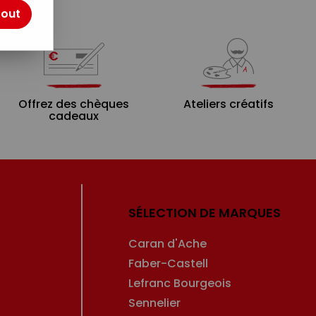
tout
Offrez des chèques
Ateliers créatifs
cadeaux
SÉLECTION DE MARQUES
Caran d'Ache
Faber-Castell
Lefranc Bourgeois
Sennelier