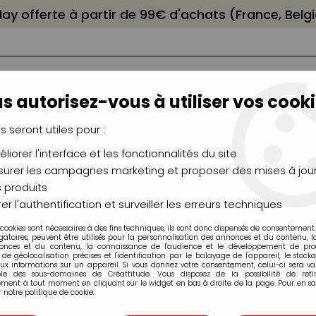
elay offerte à partir de 99€ d'achats (France, Bel
s autorisez-vous à utiliser vos cooki
us seront utiles pour :
liorer l'interface et les fonctionnalités du site
NCEAUX
CHÂSSIS
AÉROGRAPHIE
MODELAG
UTEAUX
CHEVALETS
MODÉLISME
MOULAG
urer les campagnes marketing et proposer des mises à jour
 produits
er l'authentification et surveiller les erreurs techniques
 cookies sont nécessaires à des fins techniques, ils sont donc dispensés de consentement. 
sous page 2
gatoires, peuvent être utilisés pour la personnalisation des annonces et du contenu, 
onces et du contenu, la connaissance de l'audience et le développement de produ
de géolocalisation précises et l'identification par le balayage de l'appareil, le stock
aux informations sur un appareil. Si vous donnez votre consentement, celui-ci sera va
ble des sous-domaines de Créattitude. Vous disposez de la possibilité de retir
ment à tout moment en cliquant sur le widget en bas à droite de la page. Pour en sav
 notre politique de cookie.