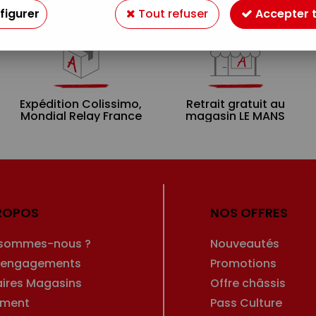
figurer
Tout refuser
Accepter 
Expédition Colissimo,
Retrait gratuit au
Mondial Relay France
magasin LE MANS
ROPOS
NOS OFFRES
 sommes-nous ?
Nouveautés
 engagements
Promotions
aires Magasins
Offre châssis
ement
Pass Culture