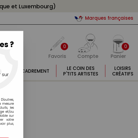
gique et Luxembourg)
Marques françaises
es ?
0
0
Favoris
Compte
Panier
E
LE COIN DES
LOISIRS
ENCADREMENT
E
P'TITS ARTISTES
CRÉATIFS
 sur
D'autres,
la mesure
its, les
age et/ou
lable sur
er votre
oir plus,