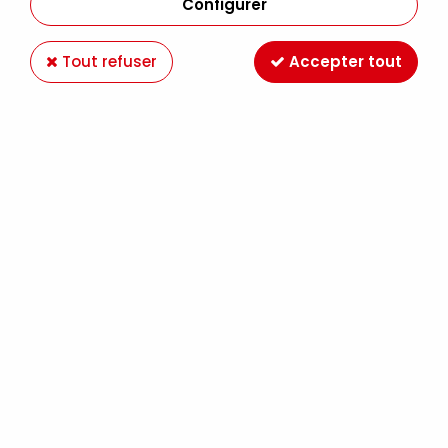
Configurer
Tout refuser
Accepter tout
Expédition Colissimo,
Retrait gratuit au
Mondial Relay France
magasin LE MANS
Offrez des chèques
Ateliers créatifs
cadeaux