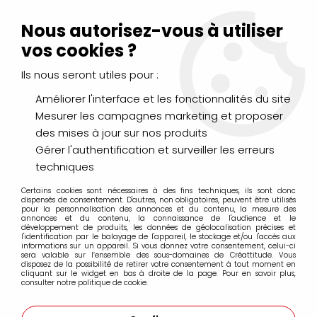
Livraison Mondial Relay offerte à partir de 99€ d'achats
(France, Belgique et Luxembourg)
Nous autorisez-vous à utiliser
Service client
Le Mans
02 43 43 95 56
ou par
mail
vos cookies ?
Ils nous seront utiles pour :
0
Améliorer l'interface et les fonctionnalités du site
Mesurer les campagnes marketing et proposer
Accueil
>
sous-page 2
des mises à jour sur nos produits
Gérer l'authentification et surveiller les erreurs
sous-page 2
techniques
Certains cookies sont nécessaires à des fins techniques, ils sont donc
dispensés de consentement. D'autres, non obligatoires, peuvent être utilisés
pour la personnalisation des annonces et du contenu, la mesure des
annonces et du contenu, la connaissance de l'audience et le
développement de produits, les données de géolocalisation précises et
l'identification par le balayage de l'appareil, le stockage et/ou l'accès aux
informations sur un appareil. Si vous donnez votre consentement, celui-ci
sera valable sur l’ensemble des sous-domaines de Créattitude. Vous
disposez de la possibilité de retirer votre consentement à tout moment en
cliquant sur le widget en bas à droite de la page. Pour en savoir plus,
consulter notre politique de cookie.
Paiement en ligne 100%
Livraison en France et
sécurisé
Europe