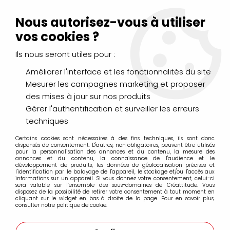
Livraison Mondial Relay offerte à partir de 99€ d'achats
(France, Belgique et Luxembourg)
Nous autorisez-vous à utiliser
Service client
Le Mans
02 43 43 95 56
ou par
mail
vos cookies ?
Ils nous seront utiles pour :
0
Améliorer l'interface et les fonctionnalités du site
Mesurer les campagnes marketing et proposer
Accueil
>
>
SOURIS ADHESIF REPOSITIONNABLE RECHARGEABLE
des mises à jour sur nos produits
Gérer l'authentification et surveiller les erreurs
techniques
Certains cookies sont nécessaires à des fins techniques, ils sont donc
dispensés de consentement. D'autres, non obligatoires, peuvent être utilisés
pour la personnalisation des annonces et du contenu, la mesure des
annonces et du contenu, la connaissance de l'audience et le
développement de produits, les données de géolocalisation précises et
l'identification par le balayage de l'appareil, le stockage et/ou l'accès aux
informations sur un appareil. Si vous donnez votre consentement, celui-ci
sera valable sur l’ensemble des sous-domaines de Créattitude. Vous
disposez de la possibilité de retirer votre consentement à tout moment en
cliquant sur le widget en bas à droite de la page. Pour en savoir plus,
consulter notre politique de cookie.