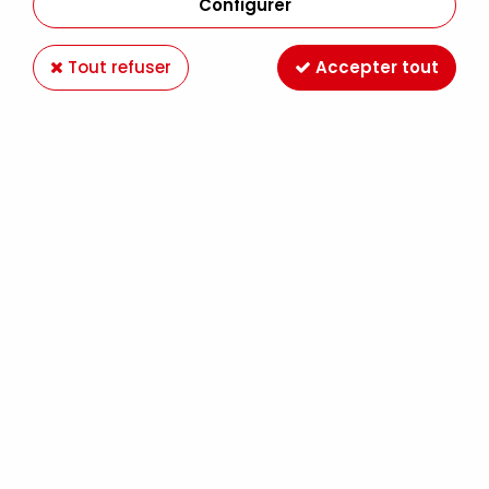
Configurer
Tout refuser
Accepter tout
SOURIS ADHESIF REPOSITIONNABLE
RECHARGEABLE
Soyez le premier à donner votre avis !
6
,
20
€
TTC
Réf. :
3L01204