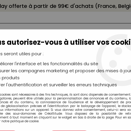
elay offerte à partir de 99€ d'achats (France, Bel
s autorisez-vous à utiliser vos cooki
us seront utiles pour :
liorer l'interface et les fonctionnalités du site
NCEAUX
CHÂSSIS
AÉROGRAPHIE
MODELAG
UTEAUX
CHEVALETS
MODÉLISME
MOULAG
urer les campagnes marketing et proposer des mises à jour
 produits
er l'authentification et surveiller les erreurs techniques
 cookies sont nécessaires à des fins techniques, ils sont donc dispensés de consentement. 
Sofinco
gatoires, peuvent être utilisés pour la personnalisation des annonces et du contenu, 
onces et du contenu, la connaissance de l'audience et le développement de produ
de géolocalisation précises et l'identification par le balayage de l'appareil, le stock
aux informations sur un appareil. Si vous donnez votre consentement, celui-ci sera va
ble des sous-domaines de Créattitude. Vous disposez de la possibilité de retir
ment à tout moment en cliquant sur le widget en bas à droite de la page. Pour en sav
 notre politique de cookie.