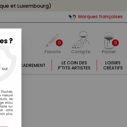
gique et Luxembourg)
Marques françaises
es ?
0
0
Favoris
Compte
Panier
E
LE COIN DES
LOISIRS
ENCADREMENT
E
P'TITS ARTISTES
CRÉATIFS
 sur
D'autres,
la mesure
its, les
age et/ou
lable sur
er votre
oir plus,