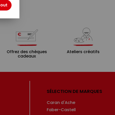
tout
Offrez des chèques
Ateliers créatifs
cadeaux
SÉLECTION DE MARQUES
Caran d'Ache
Faber-Castell