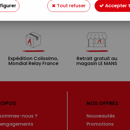
figurer
Tout refuser
Accepter 
Expédition Colissimo,
Retrait gratuit au
Mondial Relay France
magasin LE MANS
ROPOS
NOS OFFRES
 sommes-nous ?
Nouveautés
 engagements
Promotions