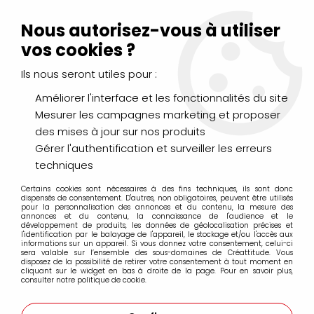
Livraison Mondial Relay offerte à partir de 99€ d'achats
(France, Belgique et Luxembourg)
Nous autorisez-vous à utiliser
Service client
Le Mans
02 43 43 95 56
ou par
mail
vos cookies ?
Ils nous seront utiles pour :
0
Améliorer l'interface et les fonctionnalités du site
Mesurer les campagnes marketing et proposer
Accueil
>
DESSIN & ARTS GRAPHIQUES
>
des mises à jour sur nos produits
Pastels Secs & Pastels Gras
>
Godets PANPASTEL et accessoires
>
Accessoires PanPastel
>
Gérer l'authentification et surveiller les erreurs
SOFFT LOT 4 COUTEAUX + 8 EMBOUTS
techniques
Certains cookies sont nécessaires à des fins techniques, ils sont donc
dispensés de consentement. D'autres, non obligatoires, peuvent être utilisés
pour la personnalisation des annonces et du contenu, la mesure des
annonces et du contenu, la connaissance de l'audience et le
développement de produits, les données de géolocalisation précises et
l'identification par le balayage de l'appareil, le stockage et/ou l'accès aux
informations sur un appareil. Si vous donnez votre consentement, celui-ci
sera valable sur l’ensemble des sous-domaines de Créattitude. Vous
disposez de la possibilité de retirer votre consentement à tout moment en
cliquant sur le widget en bas à droite de la page. Pour en savoir plus,
consulter notre politique de cookie.