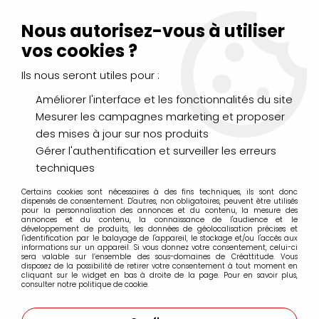
Livraison Mondial Relay offerte à partir de 99€ d'achats
(France, Belgique et Luxembourg)
Nous autorisez-vous à utiliser
Service client
Le Mans
02 43 43 95 56
ou par
mail
vos cookies ?
Ils nous seront utiles pour :
0
Améliorer l'interface et les fonctionnalités du site
Mesurer les campagnes marketing et proposer
Accueil
>
PEINTURES
>
des mises à jour sur nos produits
Peintures spécifiques : verre, tissu, porcelaine...
>
Peinture Setacolor Cuir Pebeo
>
Gérer l'authentification et surveiller les erreurs
MARQUEURS SETACOLOR CUIR PEBEO
>
SETACOLOR CUIR
techniques
MARKER PEBEO ROUGE INTENSE
Certains cookies sont nécessaires à des fins techniques, ils sont donc
dispensés de consentement. D'autres, non obligatoires, peuvent être utilisés
pour la personnalisation des annonces et du contenu, la mesure des
annonces et du contenu, la connaissance de l'audience et le
développement de produits, les données de géolocalisation précises et
l'identification par le balayage de l'appareil, le stockage et/ou l'accès aux
informations sur un appareil. Si vous donnez votre consentement, celui-ci
sera valable sur l’ensemble des sous-domaines de Créattitude. Vous
disposez de la possibilité de retirer votre consentement à tout moment en
cliquant sur le widget en bas à droite de la page. Pour en savoir plus,
consulter notre politique de cookie.