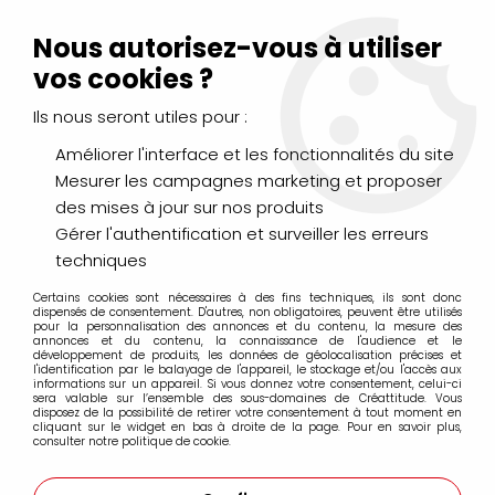
Livraison Mondial Relay offerte à partir de 99€ d'achats
(France, Belgique et Luxembourg)
Nous autorisez-vous à utiliser
Service client
Le Mans
02 43 43 95 56
ou par
mail
vos cookies ?
Ils nous seront utiles pour :
0
Améliorer l'interface et les fonctionnalités du site
Mesurer les campagnes marketing et proposer
Accueil
>
PEINTURES
>
des mises à jour sur nos produits
Peintures spécifiques : verre, tissu, porcelaine...
>
Peinture Setacolor Cuir Pebeo
>
Gérer l'authentification et surveiller les erreurs
PEINTURE SETACOLOR CUIR 45ML PEBEO
>
SETACOLOR CUIR
techniques
45ML - VERT MATCHA
Certains cookies sont nécessaires à des fins techniques, ils sont donc
dispensés de consentement. D'autres, non obligatoires, peuvent être utilisés
pour la personnalisation des annonces et du contenu, la mesure des
annonces et du contenu, la connaissance de l'audience et le
développement de produits, les données de géolocalisation précises et
l'identification par le balayage de l'appareil, le stockage et/ou l'accès aux
informations sur un appareil. Si vous donnez votre consentement, celui-ci
sera valable sur l’ensemble des sous-domaines de Créattitude. Vous
disposez de la possibilité de retirer votre consentement à tout moment en
cliquant sur le widget en bas à droite de la page. Pour en savoir plus,
consulter notre politique de cookie.