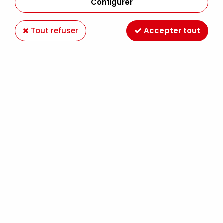
Configurer
Tout refuser
Accepter tout
SETACOLOR CUIR 45ML - VERT MATCHA
Soyez le premier à donner votre avis !