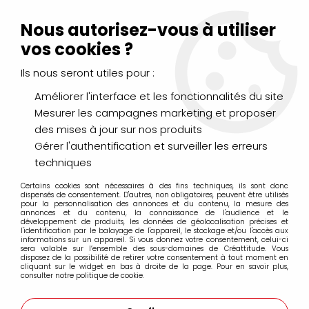
Livraison Mondial Relay offerte à partir de 99€ d'achats
(France, Belgique et Luxembourg)
Nous autorisez-vous à utiliser
Service client
Le Mans
02 43 43 95 56
ou par
mail
vos cookies ?
Ils nous seront utiles pour :
0
Améliorer l'interface et les fonctionnalités du site
Mesurer les campagnes marketing et proposer
Accueil
>
DESSIN & ARTS GRAPHIQUES
>
Encres et Calligraphie
des mises à jour sur nos produits
>
Coffrets
>
SET INITIATION DESSIN MANGA
Gérer l'authentification et surveiller les erreurs
techniques
Certains cookies sont nécessaires à des fins techniques, ils sont donc
dispensés de consentement. D'autres, non obligatoires, peuvent être utilisés
pour la personnalisation des annonces et du contenu, la mesure des
annonces et du contenu, la connaissance de l'audience et le
développement de produits, les données de géolocalisation précises et
l'identification par le balayage de l'appareil, le stockage et/ou l'accès aux
informations sur un appareil. Si vous donnez votre consentement, celui-ci
sera valable sur l’ensemble des sous-domaines de Créattitude. Vous
disposez de la possibilité de retirer votre consentement à tout moment en
cliquant sur le widget en bas à droite de la page. Pour en savoir plus,
consulter notre politique de cookie.