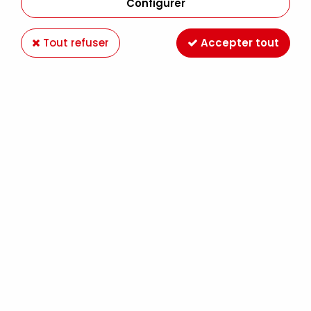
Configurer
Tout refuser
Accepter tout
SET INITIATION DESSIN MANGA
Soyez le premier à donner votre avis !
17
,
20
€
TTC