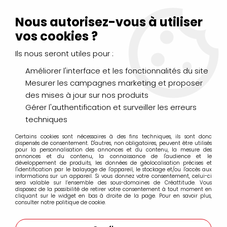
Livraison Mondial Relay offerte à partir de 99€ d'achats
(France, Belgique et Luxembourg)
Nous autorisez-vous à utiliser
Service client
Le Mans
02 43 43 95 56
ou par
mail
vos cookies ?
Ils nous seront utiles pour :
0
Améliorer l'interface et les fonctionnalités du site
Mesurer les campagnes marketing et proposer
Accueil
>
DESSIN & ARTS GRAPHIQUES
>
Feutres
>
Coffrets
>
SET
des mises à jour sur nos produits
ABT DUAL BRUSH PENS TOMBOW x18 PASTELS
Gérer l'authentification et surveiller les erreurs
techniques
PROMO
-
29
%
Certains cookies sont nécessaires à des fins techniques, ils sont donc
dispensés de consentement. D'autres, non obligatoires, peuvent être utilisés
pour la personnalisation des annonces et du contenu, la mesure des
annonces et du contenu, la connaissance de l'audience et le
développement de produits, les données de géolocalisation précises et
l'identification par le balayage de l'appareil, le stockage et/ou l'accès aux
informations sur un appareil. Si vous donnez votre consentement, celui-ci
sera valable sur l’ensemble des sous-domaines de Créattitude. Vous
disposez de la possibilité de retirer votre consentement à tout moment en
cliquant sur le widget en bas à droite de la page. Pour en savoir plus,
consulter notre politique de cookie.