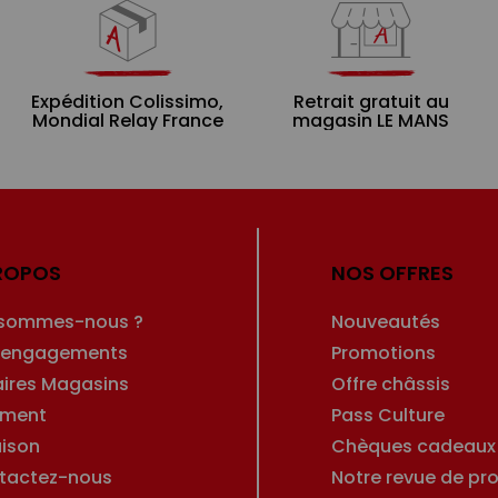
Expédition Colissimo,
Retrait gratuit au
Mondial Relay France
magasin LE MANS
ROPOS
NOS OFFRES
 sommes-nous ?
Nouveautés
 engagements
Promotions
aires Magasins
Offre châssis
ement
Pass Culture
aison
Chèques cadeaux
tactez-nous
Notre revue de pro