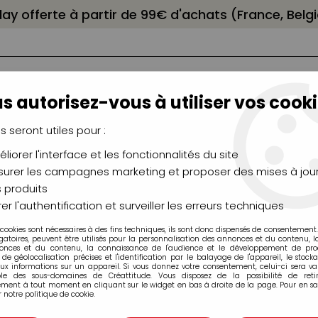
elay offerte à partir de 99€ d'achats (France, Bel
s autorisez-vous à utiliser vos cooki
us seront utiles pour :
liorer l'interface et les fonctionnalités du site
NCEAUX
CHÂSSIS
AÉROGRAPHIE
MODELAG
UTEAUX
CHEVALETS
MODÉLISME
MOULAG
urer les campagnes marketing et proposer des mises à jour
 produits
ts
>
Oeillet
>
SET 2 POSEUR D'OEILLETS
er l'authentification et surveiller les erreurs techniques
 cookies sont nécessaires à des fins techniques, ils sont donc dispensés de consentement. 
gatoires, peuvent être utilisés pour la personnalisation des annonces et du contenu, 
onces et du contenu, la connaissance de l'audience et le développement de produ
de géolocalisation précises et l'identification par le balayage de l'appareil, le stock
aux informations sur un appareil. Si vous donnez votre consentement, celui-ci sera va
SET 2 POSEUR D'
ble des sous-domaines de Créattitude. Vous disposez de la possibilité de retir
ment à tout moment en cliquant sur le widget en bas à droite de la page. Pour en sav
 notre politique de cookie.
Soyez le premier à donner v