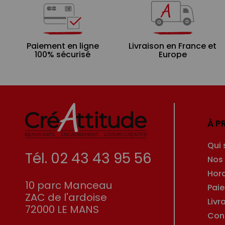
Paiement en ligne
Livraison en France et
100% sécurisé
Europe
À P
Qui
Tél. 02 43 43 95 56
Nos
Hor
10 parc Manceau
Pai
ZAC de l'ardoise
Livr
72000 LE MANS
Con