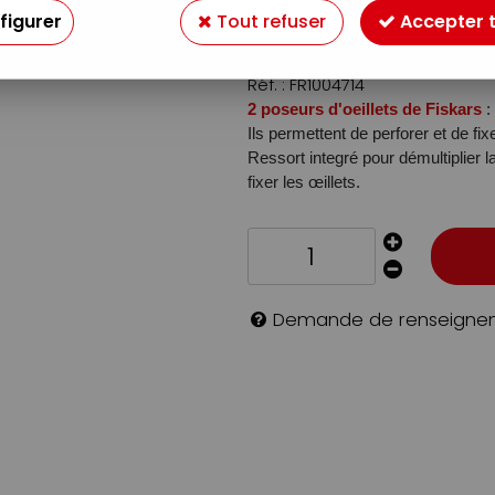
19
,
99
€
figurer
Tout refuser
Accepter 
TTC
Réf. :
FR1004714
2 poseurs d'oeillets de Fiskars
:
Ils permettent de perforer et de fixer
Ressort integré pour démultiplier l
fixer les œillets.
Demande de renseigne