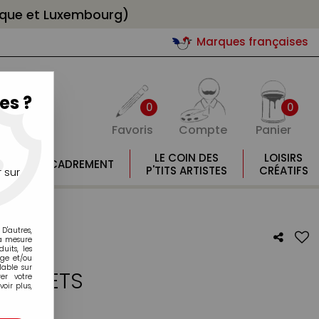
gique et Luxembourg)
Marques françaises
es ?
0
0
Favoris
Compte
Panier
E
LE COIN DES
LOISIRS
ENCADREMENT
E
P'TITS ARTISTES
CRÉATIFS
 sur
D'autres,
la mesure
its, les
age et/ou
lable sur
OEILLETS
er votre
oir plus,
otre avis !