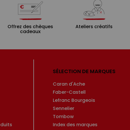
Offrez des chèques
Ateliers créatifs
cadeaux
SÉLECTION DE MARQUES
Caran d'Ache
Faber-Castell
Lefranc Bourgeois
Sennelier
Tombow
duits
Index des marques