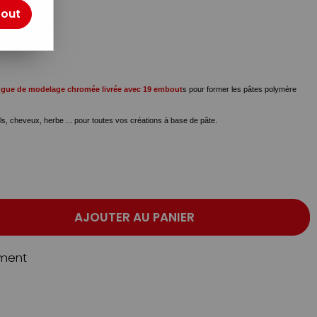
otre avis !
tout
ngue de modelage
chromée livrée avec 19 embout
s pour former les pâtes polymère
ils, cheveux, herbe ... pour toutes vos créations à base de pâte.
AJOUTER AU PANIER
ment