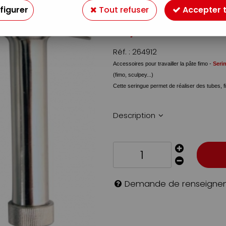
Soyez le premier à donner v
figurer
Tout refuser
Accepter 
12
,
70
€
TTC
Réf. :
264912
Accessoires pour travailler la pâte fimo
-
Seri
(fimo, sculpey...)
Cette seringue permet de réaliser des tubes, f
Description
Demande de renseigne