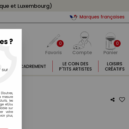
gique et Luxembourg)
Marques françaises
es ?
0
0
Favoris
Compte
Panier
E
LE COIN DES
LOISIRS
ENCADREMENT
E
P'TITS ARTISTES
CRÉATIFS
 sur
D'autres,
la mesure
its, les
age et/ou
lable sur
er votre
oir plus,
TON