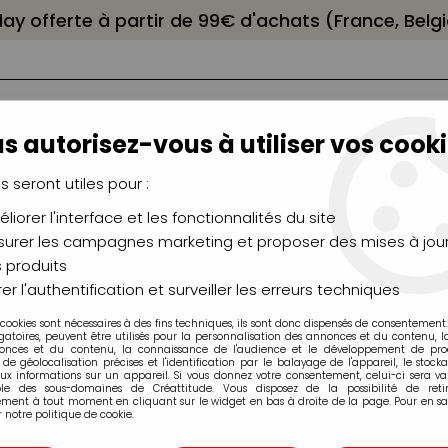
elay offerte à partir de 99€ d'achats (France, Bel
s autorisez-vous à utiliser vos cooki
us seront utiles pour :
liorer l'interface et les fonctionnalités du site
NCEAUX
CHÂSSIS
AÉROGRAPHIE
MODELAG
UTEAUX
CHEVALETS
MODÉLISME
MOULAG
urer les campagnes marketing et proposer des mises à jour
 produits
er l'authentification et surveiller les erreurs techniques
 cookies sont nécessaires à des fins techniques, ils sont donc dispensés de consentement. 
gatoires, peuvent être utilisés pour la personnalisation des annonces et du contenu, 
onces et du contenu, la connaissance de l'audience et le développement de produ
de géolocalisation précises et l'identification par le balayage de l'appareil, le stock
aux informations sur un appareil. Si vous donnez votre consentement, celui-ci sera va
ble des sous-domaines de Créattitude. Vous disposez de la possibilité de retir
ment à tout moment en cliquant sur le widget en bas à droite de la page. Pour en sav
SERINGUE À PIS
 notre politique de cookie.